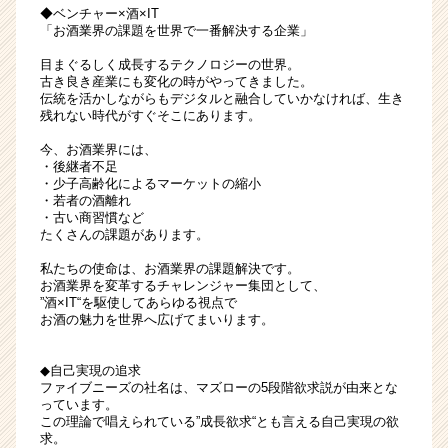
◆ベンチャー×酒×IT
「お酒業界の課題を世界で一番解決する企業」
目まぐるしく成長するテクノロジーの世界。
古き良き産業にも変化の時がやってきました。
伝統を活かしながらもデジタルと融合していかなければ、生き
残れない時代がすぐそこにあります。
今、お酒業界には、
・後継者不足
・少子高齢化によるマーケットの縮小
・若者の酒離れ
・古い商習慣など
たくさんの課題があります。
私たちの使命は、お酒業界の課題解決です。
お酒業界を変革するチャレンジャー集団として、
”酒×IT“を駆使してあらゆる視点で
お酒の魅力を世界へ広げてまいります。
◆自己実現の追求
ファイブニーズの社名は、マズローの5段階欲求説が由来とな
っています。
この理論で唱えられている”成長欲求“とも言える自己実現の欲
求。