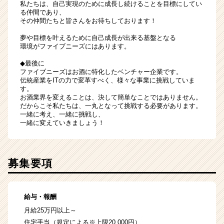
私たちは、自己実現のために成長し続けることを目標にしてい
る仲間であり、
その仲間たちと皆さんをお待ちしております！
夢や目標を叶えるために自己成長が出来る基盤となる
環境がファイブニーズにはあります。
◆最後に
ファイブニーズはお酒に特化したベンチャー企業です。
伝統産業をITの力で変革すべく、様々な事業に挑戦していま
す。
お酒業界を変えることは、決して簡単なことではありません。
だからこそ私たちは、一丸となって挑戦する必要があります。
一緒に考え、一緒に挑戦し、
一緒に変えていきましょう！
募集要項
給与・報酬
月給25万円以上～
住宅手当（規定による※上限20,000円）