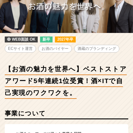
の
魅
力
を
世
界
へ】
WEB面談 OK
新卒
2027年卒
ベ
ECサイト運営
お酒のバイヤー
酒蔵のブランディング
ス
ト
ス
【お酒の魅力を世界へ】ベストストア
ト
ア
アワード5年連続1位受賞！酒×ITで自
ア
ワ
己実現のワクワクを。
ー
ド
5
事業について
年
連
続
1