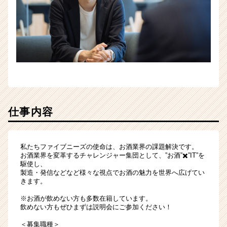
キ
ャ
リ
ア
（CheerCareer）
仕事内容
私たちファイブニーズの使命は、お酒業界の課題解決です。
お酒業界を変革するチャレンジャー集団として、”お酒”✖️”IT”を
駆使し、
製造・発信などなど様々な視点でお酒の魅力を世界へ広げてい
きます。
※お酒が飲めない方も多数在籍しています。
飲めない方もぜひまずは説明会にご参加ください！
＜募集職種＞