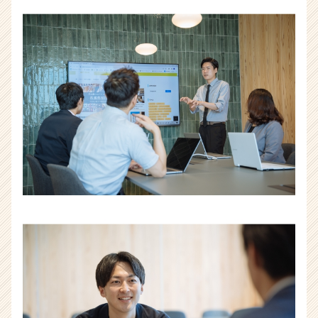
ー・
成
長
企
業
か
ら
ス
カ
ウ
ト
が
届
く
就
活
サ
イ
ト
チ
ア