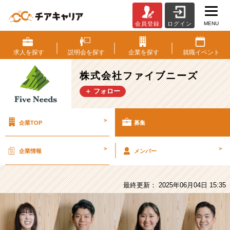
MENU
会員登録
ログイン
株
式
会
求人を
探す
説明会を
探す
企業を
探す
就職
イベント
社
フ
株式会社ファイブニーズ
ァ
＋ フォロー
イ
ブ
ニ
>
企業TOP
募集
ー
ズ
の
>
>
企業情報
メンバー
採
用/
求
最終更新： 2025年06月04日 15:35
人
-
【お
酒