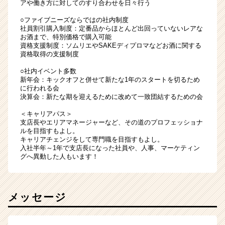
アや働き方に対してのすり合わせを日々行う
○ファイブニーズならではの社内制度
社員割引購入制度：定番品からほとんど出回っていないレアな
お酒まで、特別価格で購入可能
資格支援制度：ソムリエやSAKEディプロマなどお酒に関する
資格取得の支援制度
○社内イベント多数
新年会：キックオフと併せて新たな1年のスタートを切るため
に行われる会
決算会：新たな期を迎えるために改めて一致団結するための会
＜キャリアパス＞
支店長やエリアマネージャーなど、その道のプロフェッショナ
ルを目指すもよし。
キャリアチェンジをして専門職を目指すもよし。
入社半年～1年で支店長になった社員や、人事、マーケティン
グへ異動した人もいます！
メッセージ