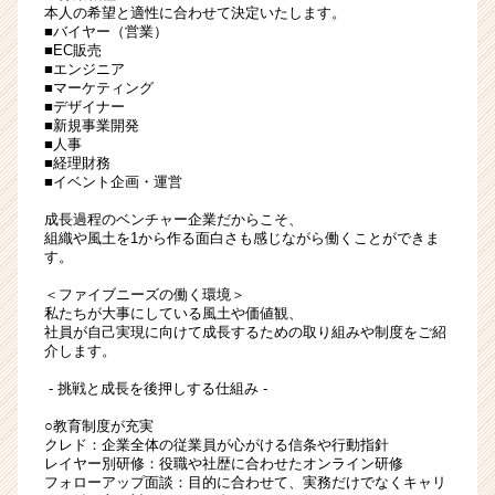
本人の希望と適性に合わせて決定いたします。
■バイヤー（営業）
■EC販売
■エンジニア
■マーケティング
■デザイナー
■新規事業開発
■人事
■経理財務
■イベント企画・運営
成長過程のベンチャー企業だからこそ、
組織や風土を1から作る面白さも感じながら働くことができま
す。
＜ファイブニーズの働く環境＞
私たちが大事にしている風土や価値観、
社員が自己実現に向けて成長するための取り組みや制度をご紹
介します。
- 挑戦と成長を後押しする仕組み -
○教育制度が充実
クレド：企業全体の従業員が心がける信条や行動指針
レイヤー別研修：役職や社歴に合わせたオンライン研修
フォローアップ面談：目的に合わせて、実務だけでなくキャリ