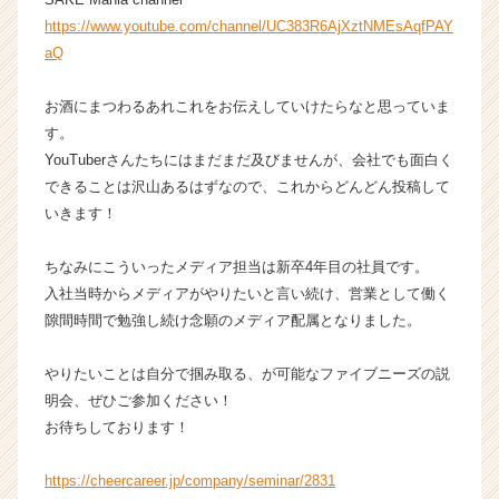
が
https://www.youtube.com/channel/UC383R6AjXztNMEsAqfPAY
届
aQ
く
就
お酒にまつわるあれこれをお伝えしていけたらなと思っていま
活
す。
サ
YouTuberさんたちにはまだまだ及びませんが、会社でも面白く
イ
ト
できることは沢山あるはずなので、これからどんどん投稿して
チ
いきます！
ア
キ
ちなみにこういったメディア担当は新卒4年目の社員です。
ャ
入社当時からメディアがやりたいと言い続け、営業として働く
リ
隙間時間で勉強し続け念願のメディア配属となりました。
ア
（C
h
やりたいことは自分で掴み取る、が可能なファイブニーズの説
e
明会、ぜひご参加ください！
e
お待ちしております！
r
C
https://cheercareer.jp/company/seminar/2831
a