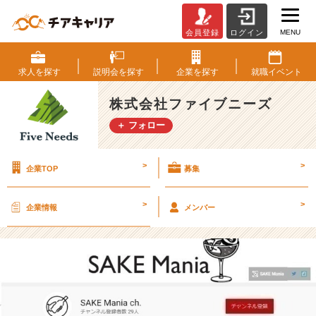
MENU
会員登録
ログイン
Y
o
u
求人を
探す
説明会を
探す
企業を
探す
就職
イベント
T
u
株式会社ファイブニーズ
b
＋ フォロー
e？
【株
式
>
>
企業TOP
募集
会
社
フ
>
>
企業情報
メンバー
ァ
イ
ブ
ニ
ー
ズ
の