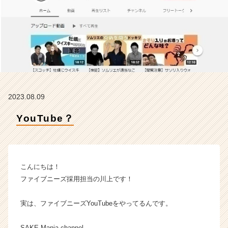
タ
イ
ム
ラ
イ
ン】
|
ベ
ン
2023.08.09
チ
ャ
YouTube？
ー・
成
長
企
業
こんにちは！
か
ファイブニーズ採用担当の川上です！
ら
ス
実は、ファイブニーズYouTubeをやってるんです。
カ
ウ
ト
SAKE Mania channel