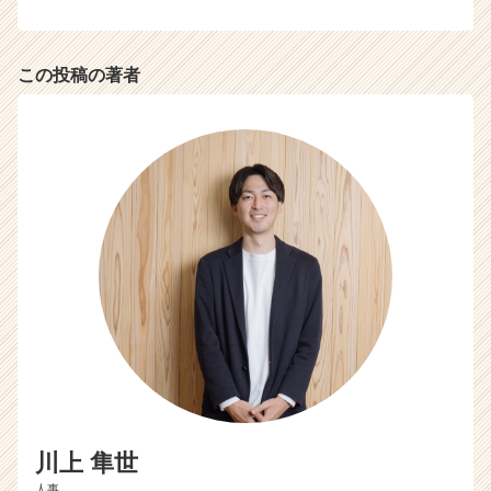
r
e
e
この投稿の著者
r）
川上 隼世
人事