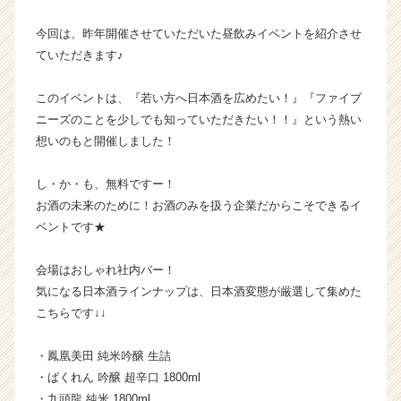
ン】
今回は、昨年開催させていただいた昼飲みイベントを紹介させ
|
ベ
ていただきます♪
ン
チ
このイベントは、『若い方へ日本酒を広めたい！』『ファイブ
ャ
ニーズのことを少しでも知っていただきたい！！』という熱い
ー・
想いのもと開催しました！
成
長
し・か・も、無料ですー！
企
業
お酒の未来のために！お酒のみを扱う企業だからこそできるイ
か
ベントです★
ら
ス
会場はおしゃれ社内バー！
カ
気になる日本酒ラインナップは、日本酒変態が厳選して集めた
ウ
こちらです↓↓
ト
が
届
・鳳凰美田 純米吟醸 生詰
く
・ばくれん 吟醸 超辛口 1800ml
就
・九頭龍 純米 1800ml