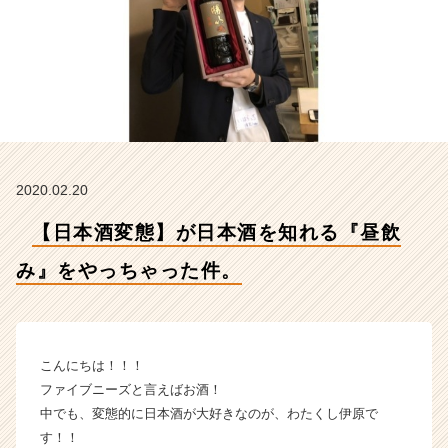
ち
ゃ
っ
た
件。
【株
式
会
社
2020.02.20
フ
ァ
【日本酒変態】が日本酒を知れる『昼飲
イ
ブ
み』をやっちゃった件。
ニ
ー
ズ
の
タ
こんにちは！！！
イ
ファイブニーズと言えばお酒！
ム
中でも、変態的に日本酒が大好きなのが、わたくし伊原で
ラ
す！！
イ