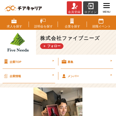
MENU
会員登録
ログイン
【日
本
酒
求人を
探す
説明会を
探す
企業を
探す
就職
イベント
変
態】
株式会社ファイブニーズ
が
＋ フォロー
日
本
酒
>
>
企業TOP
募集
を
知
れ
>
>
企業情報
メンバー
る
『昼
飲
み』
を
や
っ