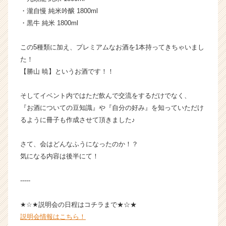
活
・瀧自慢 純米吟醸 1800ml
サ
・黒牛 純米 1800ml
イ
ト
この5種類に加え、プレミアムなお酒を1本持ってきちゃいまし
チ
ア
た！
キ
【勝山 暁】というお酒です！！
ャ
リ
そしてイベント内ではただ飲んで交流をするだけでなく、
ア
『お酒についての豆知識』や『自分の好み』を知っていただけ
（C
るように冊子も作成させて頂きました♪
h
e
e
さて、会はどんなふうになったのか！？
r
気になる内容は後半にて！
C
a
-----
r
e
★☆★説明会の日程はコチラまで★☆★
e
説明会情報はこちら！
r）