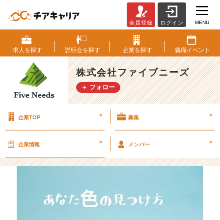
MENU
会員登録
ログイン
「あ
な
た
求人を
探す
説明会を
探す
企業を
探す
就職
イベント
は
何
株式会社ファイブニーズ
色
＋ フォロー
で
す
か？」
>
>
企業TOP
募集
～
あ
な
>
>
企業情報
メンバー
た
色
の
見
つ
け
方