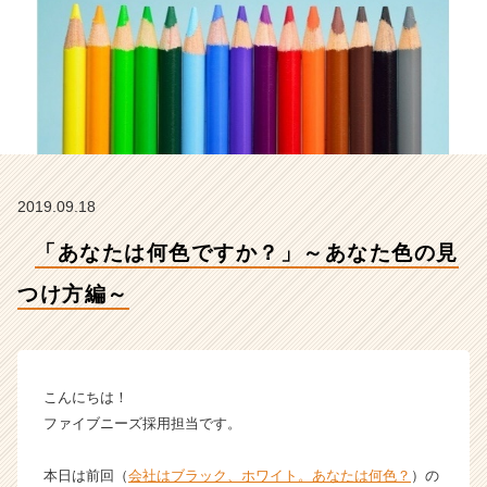
編
～
【株
式
会
社
フ
ァ
イ
2019.09.18
ブ
ニ
「あなたは何色ですか？」～あなた色の見
ー
ズ
つけ方編～
の
タ
イ
ム
ラ
こんにちは！
イ
ファイブニーズ採用担当です。
ン】
|
本日は前回（
会社はブラック、ホワイト。あなたは何色？
）の
ベ