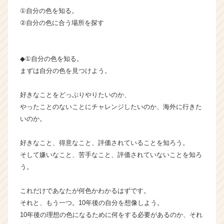
ト
①自分の色を知る。
チ
②自分の色に合う場所を探す
ア
キ
ャ
リ
◆①自分の色を知る。
ア
まずは自分の色を見つけよう。
（C
h
好きなことをどっぷりやりたいのか、
e
やったことのないことにチャレンジしたいのか、海外に行きた
e
いのか。
r
C
a
好きなこと、得意なこと、評価されていることを知ろう。
r
そして嫌いなこと、苦手なこと、評価されていないことを知ろ
e
う。
e
r）
これだけであなたが何色かわかるはずです。
それと、もう一つ。10年後の自分を想像しよう。
10年後の理想の色になるために何をする必要があるのか、それ