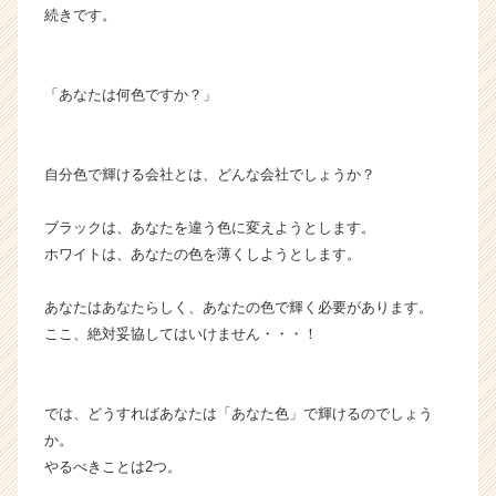
続きです。
ン
チ
ャ
ー・
「あなたは何色ですか？」
成
長
企
自分色で輝ける会社とは、どんな会社でしょうか？
業
か
ブラックは、あなたを違う色に変えようとします。
ら
ス
ホワイトは、あなたの色を薄くしようとします。
カ
ウ
あなたはあなたらしく、あなたの色で輝く必要があります。
ト
ここ、絶対妥協してはいけません・・・！
が
届
く
では、どうすればあなたは「あなた色」で輝けるのでしょう
就
活
か。
サ
やるべきことは2つ。
イ