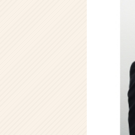
ズ
の
タ
イ
ム
ラ
イ
ン】
|
ベ
ン
チ
ャ
ー・
成
長
企
業
か
ら
ス