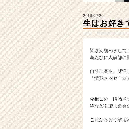
カ
ウ
ト
2019.02.20
が
生はお好き
届
く
就
活
サ
皆さん初めまして
イ
新たなに人事部に
ト
チ
自分自身も、就活
ア
「情熱メッセージ
キ
ャ
リ
ア
今後この「情熱メ
（C
緯なども踏まえ発
h
e
これからどうぞよ
e
r