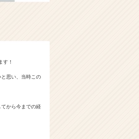
ます！
いと思い、当時この
してから今までの経