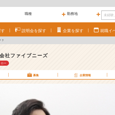
探す
説明会を
探す
企業を
探す
就職
イ
？？
会社ファイブニーズ
ォロー
募集
企業情報