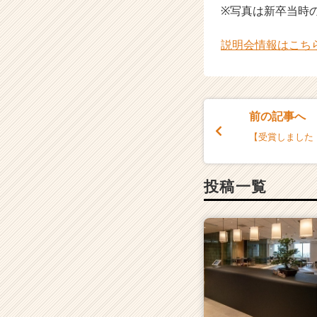
※写真は新卒当時
C
a
r
説明会情報はこち
e
e
r）
前の記事へ
【受賞しました
投稿一覧