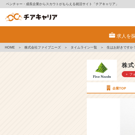
ベンチャー・成長企業からスカウトがもらえる就活サイト「チアキャリア」
生
は
求人を
お
好
HOME
＞
株式会社ファイブニーズ
＞
タイムライン一覧
＞
生はお好きですか
き
で
す
株式
か？？
＋ フ
【株
式
会
企業TOP
社
フ
ァ
イ
ブ
ニ
ー