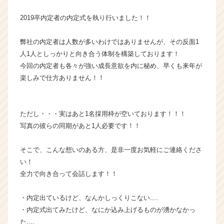
ウ
2019卒内定者の内定式を執り行いました！！
ト
が
届
弊社の内定者は人数が多いわけではありませんが、その反面1
く
人1人としっかりと向き合う体制を構築しております！
就
今回の内定者も各々が強い成長意欲を内に秘め、早くも来年が
活
楽しみで仕方ありません！！
サ
イ
ト
ただし・・・実はあと1名採用枠が空いております！！！
チ
ア
写真の彼らの同期があと1人必要です！！
キ
ャ
そこで、こんな想いのある方、是非一度お気軽にご連絡くださ
リ
い！
ア
全力で向き合って会話します！！
（C
h
・内定出ているけど、なんかしっくりこない....
e
e
・内定式出てみたけど、なにか込み上げるものが湧かなかっ
r
た....