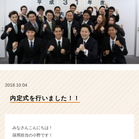
ズ
の
タ
イ
ム
ラ
イ
ン】
|
ベ
ン
チ
ャ
2018.10.04
ー・
成
内定式を行いました！！
長
企
業
か
ら
みなさんこんにちは！
ス
採用担当の小野です！
カ