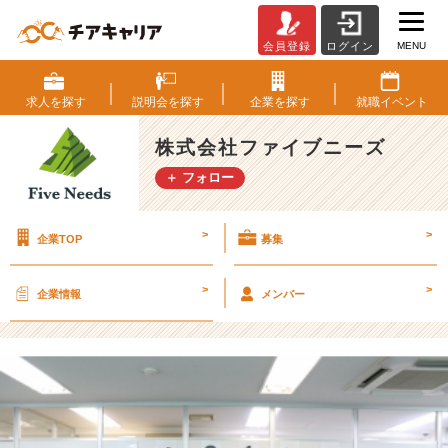
MENU
会員登録
ログイン
内
定
式
求人を
探す
説明会を
探す
企業を
探す
就職
イベント
を
行
株式会社ファイブニーズ
い
＋ フォロー
ま
し
た！！
>
>
企業TOP
募集
【株
式
会
>
>
企業情報
メンバー
社
フ
ァ
イ
ブ
ニ
ー