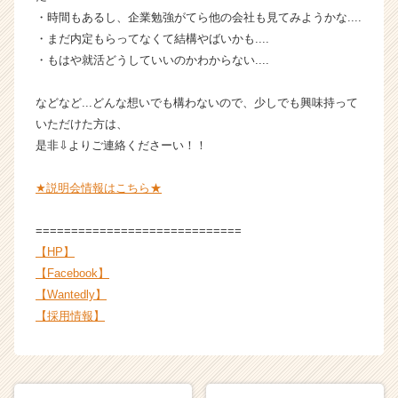
C
・時間もあるし、企業勉強がてら他の会社も見てみようかな....
a
・まだ内定もらってなくて結構やばいかも....
r
・もはや就活どうしていいのかわからない....
e
e
などなど...どんな想いでも構わないので、少しでも興味持って
r）
いただけた方は、
是非⇩よりご連絡くださーい！！
★説明会情報はこちら★
=============================
【HP】
【Facebook】
【Wantedly】
【採用情報】