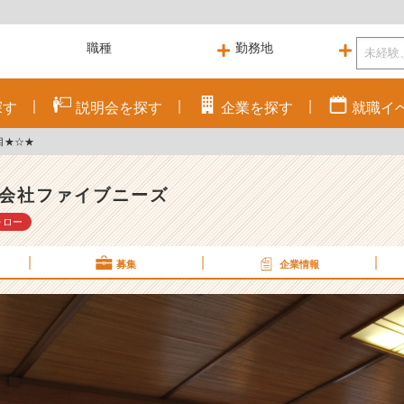
探す
説明会を
探す
企業を
探す
就職
イ
目★☆★
会社ファイブニーズ
ォロー
募集
企業情報