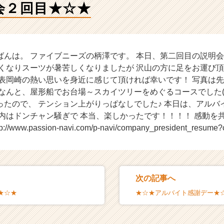
会２回目★☆★
ばんは。 ファイブニーズの柄澤です。 本日、第二回目の説明
熱くなりスーツが暑苦しくなりましたが 沢山の方に足をお運び
代表岡崎の熱い思いを身近に感じて頂ければ幸いです！ 写真は
なんと、屋形船でお台場～スカイツリーをめぐるコースでした(^
ったので、 テンション上がりっぱなしでした♪ 本日は、アルバ
船内はドンチャン騒ぎで 本当、楽しかったです！！！！ 感動を
www.passion-navi.com/p-navi/company_president_resume?
次の記事へ
★☆★
★☆★アルバイト感謝デー★