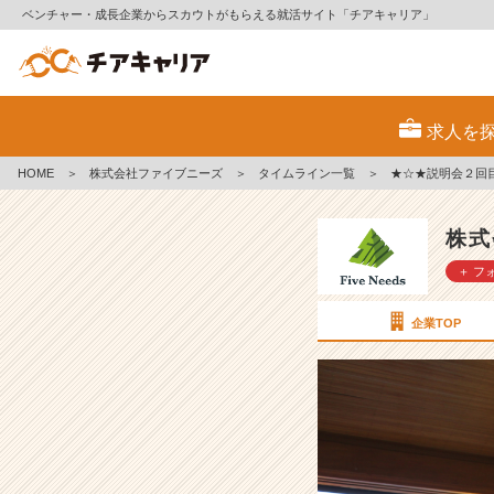
ベンチャー・成長企業からスカウトがもらえる就活サイト「チアキャリア」
★
☆
求人を
★
説
HOME
＞
株式会社ファイブニーズ
＞
タイムライン一覧
＞
★☆★説明会２回
明
会
２
株式
回
＋ フ
目
★
☆
企業TOP
★
【株
式
会
社
フ
ァ