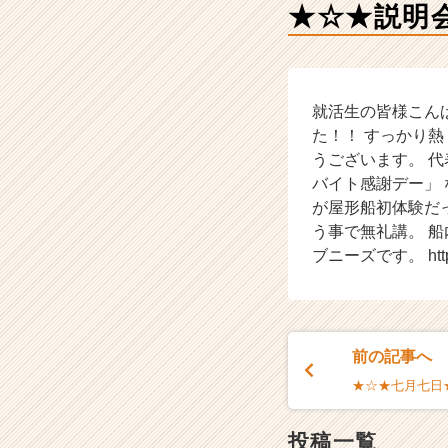
業
★☆★説明
か
ら
ス
カ
ウ
就活生の皆様こん
ト
た！！ すっかり
が
うございます。 
届
バイト感謝デー」 
く
が屋形船初体験だ
就
う事で無礼講。 
活
ブニーズです。 http://
サ
イ
ト
チ
ア
前の記事へ
キ
ャ
★☆★七月七日
リ
ア
投稿一覧
（C