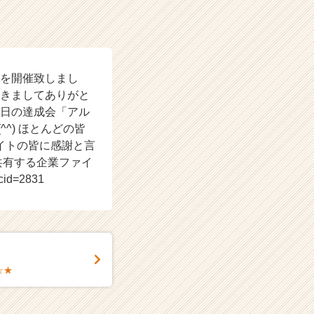
会を開催致しまし
頂きましてありがと
先日の達成会「アル
^) ほとんどの皆
イトの皆に感謝と言
共有する企業ファイ
cid=2831
☆★