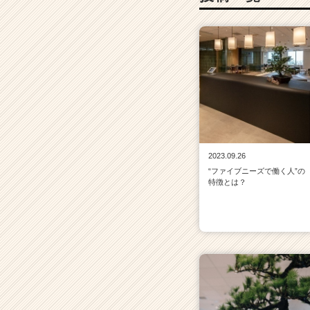
h
e
e
r
C
a
r
e
e
r）
2023.09.26
“ファイブニーズで働く人”の
特徴とは？