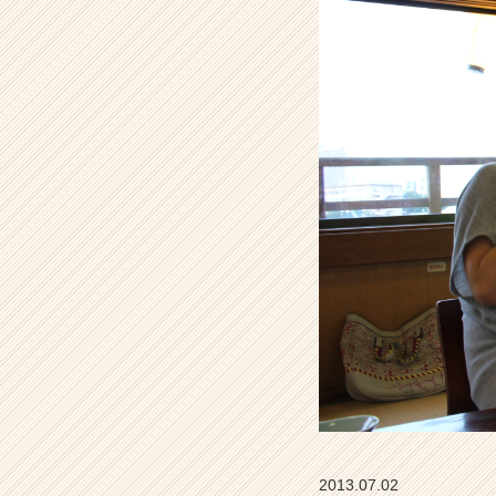
イ
ブ
ニ
ー
ズ
の
タ
イ
ム
ラ
イ
ン】
|
ベ
ン
チ
ャ
ー・
成
長
企
2013.07.02