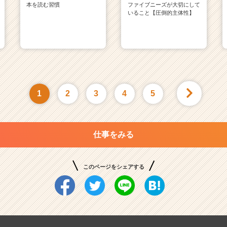
本を読む習慣
ファイブニーズが大切にして
いること【圧倒的主体性】
1
2
3
4
5
仕事をみる
このページをシェアする