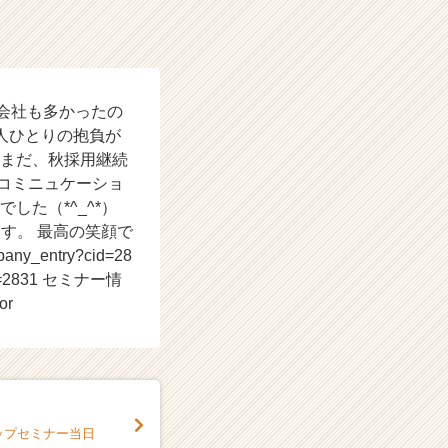
た会社も多かったの
人ひとりの抱負が
だまだ、秋採用継続
コミニュケーショ
した（*^_^*）
す。 最高の笑顔で
y_entry?cid=28
cid=2831 セミナー情
or
トップセミナー当日