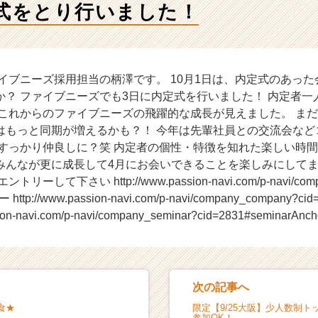
定式をとり行いました！
イブニーズ採用担当の柄澤です。 10月1日は、内定式のあっ
か？ ファイブニーズでも3日に内定式を行いました！ 内定者一
 これからのファイブニーズの飛躍的な成長が見えました。 ま
はもっと同期が増えるかも？！ 今年は先輩社員との交流会など
すっかり仲良しに？笑 内定者の個性・特徴を知れた楽しい時間で
みんなが更に成長して4月にお会いできることを楽しみにしてま
して下さい http://www.passion-navi.com/p-navi/compan
tp://www.passion-navi.com/p-navi/company_company?
ion-navi.com/p-navi/company_seminar?cid=2831#seminarAnch
次の記事へ
食★
限定【9/25大阪】少人数制
参加OK！