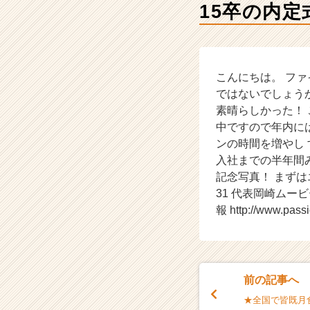
成
15卒の内
長
企
業
か
ら
こんにちは。 ファ
ス
ではないでしょう
カ
素晴らしかった！
ウ
中ですので年内に
ト
ンの時間を増やし 
が
入社までの半年間
届
記念写真！ まずはエントリー
く
就
31 代表岡崎ムービー ht
活
報 http://www.pass
サ
イ
ト
チ
ア
前の記事へ
キ
★全国で皆既月
ャ