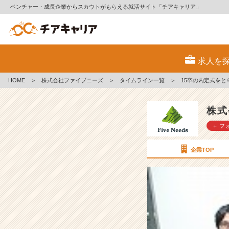
ベンチャー・成長企業からスカウトがもらえる就活サイト「チアキャリア」
1
5
求人を
卒
の
HOME
＞
株式会社ファイブニーズ
＞
タイムライン一覧
＞
15卒の内定式をと
内
定
式
株式
を
＋ フ
と
り
行
企業TOP
い
ま
し
た！
【株
式
会