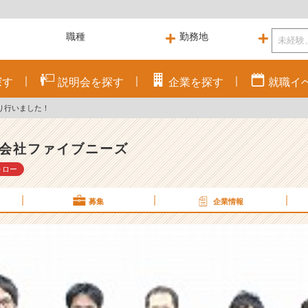
探す
説明会を
探す
企業を
探す
就職
イ
り行いました！
会社ファイブニーズ
ォロー
募集
企業情報