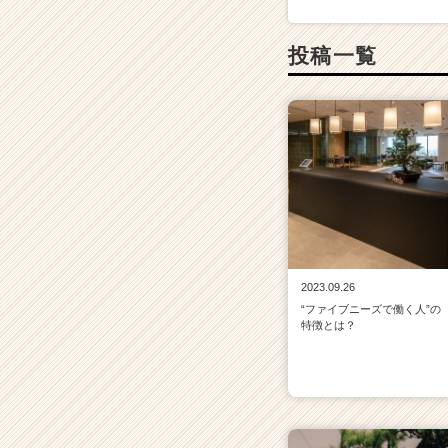
リ
ア
投稿一覧
（C
h
e
e
r
C
a
r
e
e
r）
2023.09.26
“ファイブニーズで働く人”の
特徴とは？