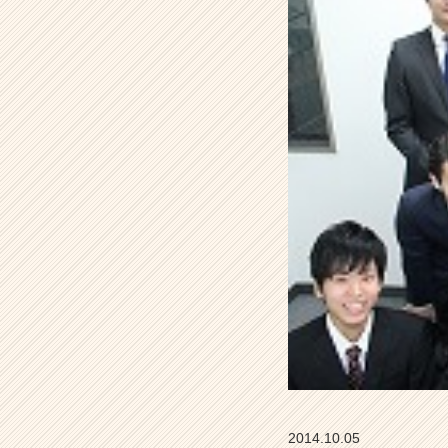
社
フ
ァ
イ
ブ
ニ
ー
ズ
の
タ
イ
ム
ラ
イ
ン】
|
ベ
ン
チ
ャ
ー・
2014.10.05