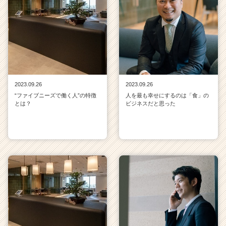
リ
ア
（C
h
e
e
r
C
2023.09.26
2023.09.26
a
“ファイブニーズで働く人”の特徴
人を最も幸せにするのは「食」の
r
とは？
ビジネスだと思った
e
e
r）