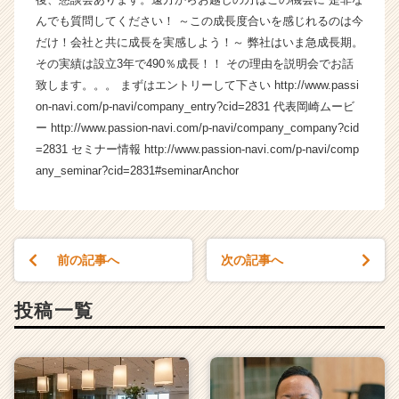
長
んでも質問してください！ ～この成長度合いを感じれるのは今
企
だけ！会社と共に成長を実感しよう！～ 弊社はいま急成長期。
業
その実績は設立3年で490％成長！！ その理由を説明会でお話
か
致します。。。 まずはエントリーして下さい http://www.passi
ら
on-navi.com/p-navi/company_entry?cid=2831 代表岡崎ムービ
ス
ー http://www.passion-navi.com/p-navi/company_company?cid
カ
ウ
=2831 セミナー情報 http://www.passion-navi.com/p-navi/comp
ト
any_seminar?cid=2831#seminarAnchor
が
届
く
就
前の記事へ
次の記事へ
活
サ
イ
投稿一覧
ト
チ
ア
キ
ャ