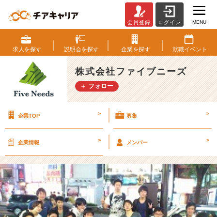
MENU
会員登録
ログイン
設
立
3
求人を
探す
説明会を
探す
企業を
探す
就職
イベント
年
で
株式会社ファイブニーズ
売
＋ フォロー
り
上
げ
>
>
企業TOP
募集
規
模
4
>
>
企業情報
メンバー
9
0％
成
長！
【株
式
会