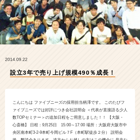
社
フ
ァ
イ
ブ
ニ
ー
ズ
の
2014.09.22
タ
イ
設立3年で売り上げ規模490％成長！
ム
ラ
イ
ン】
|
こんにちは ファイブニーズの採用担当柄澤です。 このたびフ
ベ
ァイブニーズでは好評につき会社説明会 ＜代表が直接語る少人
ン
数TOPセミナー＞の追加日程をご用意しました！！ 【大阪・
チ
心斎橋】 日程：9月25日 15:00～17:00 場所：大阪府大阪市中
ャ
央区南本町3-2-9本町今岡ビル７F（本町駅徒歩２分） 説明会
ー・
成
後、懇談会あります。遠方からお越しの方はこの機会に 是非な