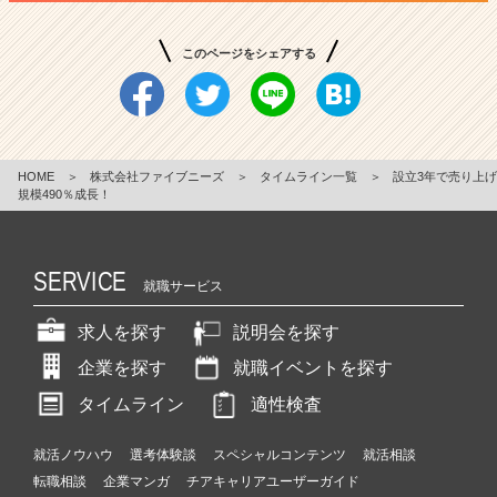
このページをシェアする
HOME
＞
株式会社ファイブニーズ
＞
タイムライン一覧
＞
設立3年で売り上げ
規模490％成長！
SERVICE
就職サービス
求人を探す
説明会を探す
企業を探す
就職イベントを探す
タイムライン
適性検査
就活ノウハウ
選考体験談
スペシャルコンテンツ
就活相談
転職相談
企業マンガ
チアキャリアユーザーガイド