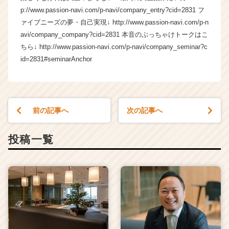
ト
p://www.passion-navi.com/p-navi/company_entry?cid=2831 フ
が
ァイブニーズの夢・自己実現↓ http://www.passion-navi.com/p-n
届
avi/company_company?cid=2831 本音のぶっちゃけトークはこ
く
ちら↓ http://www.passion-navi.com/p-navi/company_seminar?c
就
id=2831#seminarAnchor
活
サ
イ
ト
チ
前の記事へ
次の記事へ
ア
キ
投稿一覧
ャ
リ
ア
（C
h
e
e
r
C