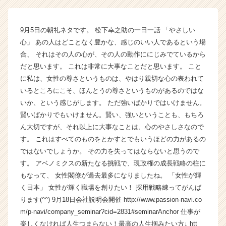
の
タ
イ
9月5日の朝礼ネタです。 松下幸之助の一日一話 「やさしい
ム
心」 あの人はどことなく豊かな、感じのいい人であるという場
ラ
合、 それはその人の心が、その人の動作ににじみでているから
イ
ン】
だと思います。 これは非常に大事なことだと思います。 こと
|
に私は、女性の尊さというものは、やはり親切な心の表われて
ベ
いるところにこそ、ほんとうの尊さというものがあるのではな
ン
いか、という感じがします。 ただ強いばかりではいけません。
チ
賢いばかりでもいけません。賢い、強いということも、もちろ
ャ
ん大切ですが、それ以上に大事なことは、心のやさしさなので
ー・
す。 これはすべてのものをとかすとでもいうほどの力があるの
成
長
ではないでしょうか。 その力を失ってはならないと思うので
企
す。 アベノミクスの新たなる挑戦で、現政権の成長戦略の柱に
業
もなって、 女性閣僚が過去最多になりましたね。 「女性が輝
か
く日本」 女性が輝く職場を創りたい！ 採用戦略練ってがんば
ら
ります(^^) 9月18日会社説明会開催 http://www.passion-navi.co
ス
m/p-navi/company_seminar?cid=2831#seminarAnchor 仕事が
カ
楽しくなければ人生つまらない！最高の人生掴みたい方↓ htt
ウ