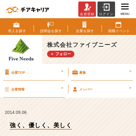
MENU
会員登録
ログイン
強
く、
優
求人を
探す
説明会を
探す
企業を
探す
就職
イベント
し
く、
株式会社ファイブニーズ
美
＋ フォロー
し
く
【株
>
>
企業TOP
募集
式
会
社
>
>
企業情報
メンバー
フ
ァ
イ
ブ
2014.09.06
ニ
強く、優しく、美しく
ー
ズ