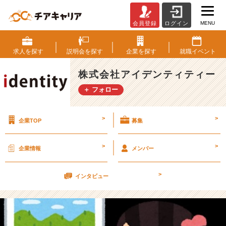
MENU
会員登録
ログイン
だ
ら
け
求人を
探す
説明会を
探す
企業を
探す
就職
イベント
て
ま
株式会社アイデンティティー
せ
＋ フォロー
ん
か
＾
>
>
企業TOP
募集
＾？
【株
式
>
>
企業情報
メンバー
会
社
>
ア
インタビュー
イ
デ
ン
テ