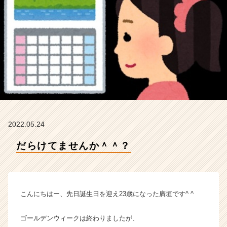
ィ
テ
ィ
ー
の
タ
イ
ム
ラ
イ
ン】
|
2022.05.24
ベ
ン
だらけてませんか＾＾？
チ
ャ
ー・
成
こんにちはー、先日誕生日を迎え23歳になった廣垣です^ ^
長
企
業
ゴールデンウィークは終わりましたが、
か