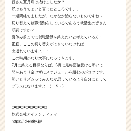
皆さん五月病は抜けましたか？
ら
私はもうちょいと言ったところです、、、
ス
一週間経ちましたが、なかなか治らないものですね～
カ
切り替えて就職活動をしているであろう就活生の皆さん
ウ
順調ですか？
ト
が
夏休み前までに就職活動を終えたいと考えている方！
届
正直、ここの切り替えができていなければ
く
出遅れていますよ！！
就
この時期かなり大事になってきます。
活
7月に終える目標ならば、6月に最終面接受ける勢いで
サ
間をあまり空けずにスケジュールを組むのがコツです。
イ
勢いとリズムってみんなが思っているより自分にとって
ト
チ
プラスになりますよー( ・∇・)
ア
キ
ャ
□■□■□■□■□■□■□■□
リ
株式会社アイデンティティー
ア
https://id-entity.jp/
（C
h