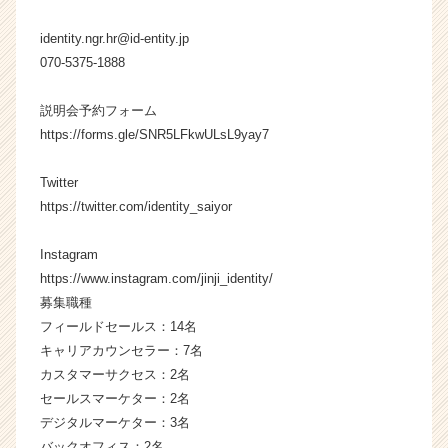
r
e
identity.ngr.hr@id-entity.jp
e
070-5375-1888
r）
説明会予約フォーム
https://forms.gle/SNR5LFkwULsL9yay7
Twitter
https://twitter.com/identity_saiyor
Instagram
https://www.instagram.com/jinji_identity/
募集職種
フィールドセールス：14名
キャリアカウンセラー：7名
カスタマーサクセス：2名
セールスマーケター：2名
デジタルマーケター：3名
バックオフィス：2名