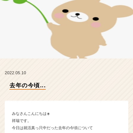
タ
イ
ム
ラ
イ
ン】
|
ベ
ン
チ
ャ
ー・
2022.05.10
成
長
去年の今頃...
企
業
か
ら
みなさんこんにちは☀️
ス
カ
祥瑞です。
ウ
今日は就活真っ只中だった去年の今頃について
ト