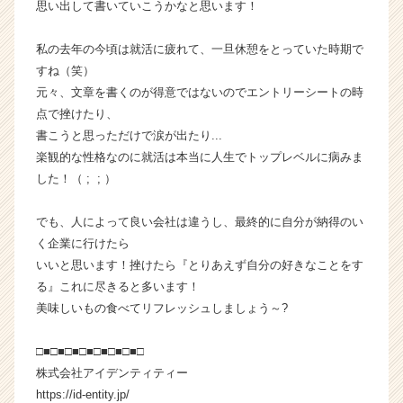
思い出して書いていこうかなと思います！
が
届
私の去年の今頃は就活に疲れて、一旦休憩をとっていた時期で
く
すね（笑）
就
元々、文章を書くのが得意ではないのでエントリーシートの時
活
サ
点で挫けたり、
イ
書こうと思っただけで涙が出たり...
ト
楽観的な性格なのに就活は本当に人生でトップレベルに病みま
チ
した！（ ; ; ）
ア
キ
でも、人によって良い会社は違うし、最終的に自分が納得のい
ャ
く企業に行けたら
リ
ア
いいと思います！挫けたら『とりあえず自分の好きなことをす
（C
る』これに尽きると多います！
h
美味しいもの食べてリフレッシュしましょう～?
e
e
□■□■□■□■□■□■□■□
r
株式会社アイデンティティー
C
https://id-entity.jp/
a