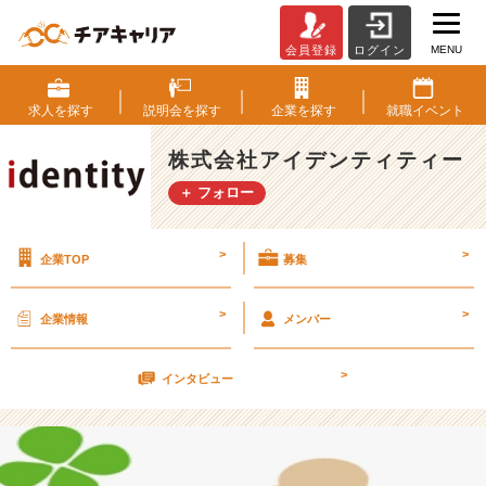
MENU
会員登録
ログイン
去
年
の
求人を
探す
説明会を
探す
企業を
探す
就職
イベント
今
頃...
株式会社アイデンティティー
【株
＋ フォロー
式
会
社
>
>
企業TOP
募集
ア
イ
デ
>
>
企業情報
メンバー
ン
テ
>
ィ
インタビュー
テ
ィ
ー
の