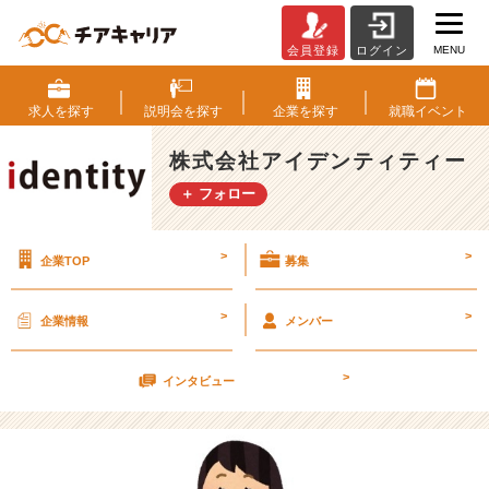
MENU
会員登録
ログイン
ス
ー
ツ
求人を
探す
説明会を
探す
企業を
探す
就職
イベント
購
入
株式会社アイデンティティー
♫
＋ フォロー
【株
式
会
>
>
企業TOP
募集
社
ア
イ
>
>
企業情報
メンバー
デ
ン
>
テ
インタビュー
ィ
テ
ィ
ー