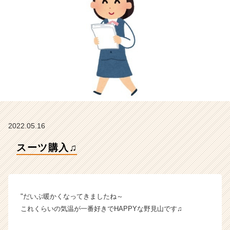
の
タ
イ
ム
ラ
イ
ン】
|
ベ
ン
チ
ャ
2022.05.16
ー・
成
スーツ購入♫
長
企
業
か
"だいぶ暖かくなってきましたね～
ら
ス
これくらいの気温が一番好きでHAPPYな野見山です♫
カ
ウ