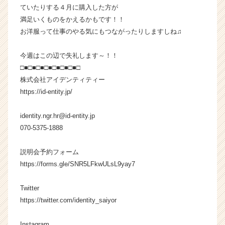
a
ていたりする４月に購入した方が
r
満足いくものをかえるかもです！！
e
お洋服って仕事のやる気にもつながったりしますしね♫
e
r）
今週はこの辺で失礼します～！！
□■□■□■□■□■□■□■□
株式会社アイデンティティー
https://id-entity.jp/
identity.ngr.hr@id-entity.jp
070-5375-1888
説明会予約フォーム
https://forms.gle/SNR5LFkwULsL9yay7
Twitter
https://twitter.com/identity_saiyor
Instagram