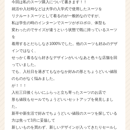
今回は私のスーツ購入について書きます！！
ト
就活や入社時などは大学の入学式で使用したスーツを
が
リクルートスーツとして着るのが一般的なのですが、
届
私は学生の時のインターンでスーツがボロボロ、体型も
く
変わったのでサイズが違うという状態で既に持っているスーツ
就
活
を
サ
着用するとだらしなさ1000%でした。他のスーツも好みのデザ
イ
インではなく、
ト
せっかく着るなら好きなデザインがいいなあと色々な店舗を回
チ
っていました。
ア
でも、入社日を過ぎてもなかなか好みの形とちょうどいい値段
キ
のものがなく悩みました。
ャ
リ
が！！！
ア
入社三日後くらいにふらっと立ち寄ったスーツのお店で
（C
形も値段もセールでちょうどいいセットアップを発見しまし
h
た。
e
新卒や新生活で好みでちょうどいい値段のスーツを探している
e
方は焦って3月に妥協して
r
新しいものを買わず、新しいデザインが入ってきたりセールし
C