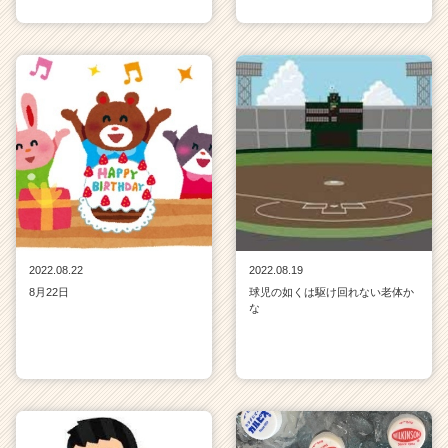
2022.08.22
2022.08.19
8月22日
球児の如くは駆け回れない老体か
な