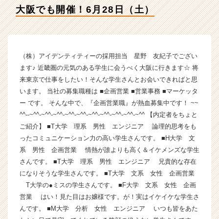
ン
大阪でも開催！6月28日（土）
テ
ィ
テ
ィ
ー
（株）アイデンティティーの採用担当 星野 友紀子でござい
の
ます♪ 近畿圏の元気のある学生に会うべく大阪に行きます☆ 将
タ
来東京で仕事をしたい！そんな学生さんとお会いできればと思
イ
います。 当社の募集職種は ■企画営業 ■営業事務 ■マーケッタ
ム
ー です。 そんな中で、『企画営業職』が熱血募集中です！ ~~
ラ
^^--~^^-~^^-~^^-~^^-~^^-~^^-~^^-~^^-~^^-~^^ 【内定者をちょと
イ
ン】
ご紹介】 ■T大学 理系 男性 エンジニア 論理的思考をも
|
ったコミュニケーション力の高い学生さんです。 ■H大学 文
ベ
系 男性 企画営業 情熱が誰よりも高く＆イケメンズな学生
ン
さんです。 ■T大学 理系 男性 エンジニア 兄貴的な存在
チ
になりそうな学生さんです。 ■T大学 文系 女性 企画営業
ャ
T大学の●ミスの学生さんです。 ■F大学 文系 女性 企画
ー・
営業 はい！見た目はお嬢様です。が！実はイケイケな学生さ
成
長
んです。 ■M大学 分析 女性 エンジニア いつも皆をあた
企