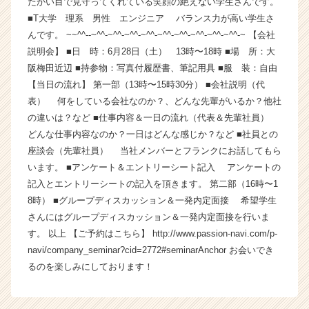
たかい目で見守ってくれている笑顔の絶えない学生さんです。
業
■T大学 理系 男性 エンジニア バランス力が高い学生さ
か
んです。 ~~^^--~^^-~^^-~^^-~^^-~^^-~^^-~^^-~^^-~^^-~ 【会社
ら
説明会】 ■日 時：6月28日（土） 13時〜18時 ■場 所：大
ス
阪梅田近辺 ■持参物：写真付履歴書、筆記用具 ■服 装：自由
カ
【当日の流れ】 第一部（13時〜15時30分） ■会社説明（代
ウ
ト
表） 何をしている会社なのか？、どんな先輩がいるか？他社
が
の違いは？など ■仕事内容＆一日の流れ（代表＆先輩社員）
届
どんな仕事内容なのか？一日はどんな感じか？など ■社員との
く
座談会（先輩社員） 当社メンバーとフランクにお話してもら
就
います。 ■アンケート＆エントリーシート記入 アンケートの
活
記入とエントリーシートの記入を頂きます。 第二部（16時〜1
サ
8時） ■グループディスカッション＆一発内定面接 希望学生
イ
ト
さんにはグループディスカッション＆一発内定面接を行いま
チ
す。 以上 【ご予約はこちら】 http://www.passion-navi.com/p-
ア
navi/company_seminar?cid=2772#seminarAnchor お会いでき
キ
るのを楽しみにしております！
ャ
リ
ア