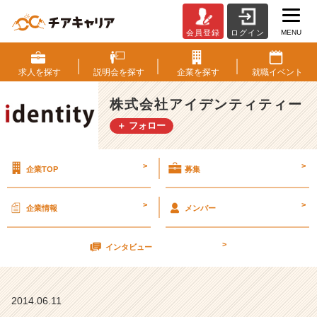
MENU
会員登録
ログイン
大
阪
で
求人を
探す
説明会を
探す
企業を
探す
就職
イベント
も
開
株式会社アイデンティティー
催！
＋ フォロー
6
月
2
>
>
企業TOP
募集
8
日
（土）
>
>
企業情報
メンバー
【株
式
>
会
インタビュー
社
ア
イ
2014.06.11
デ