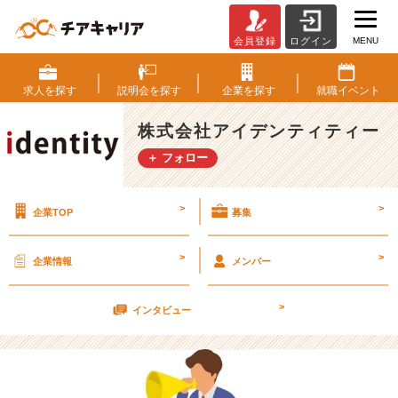
MENU
会員登録
ログイン
焦
ら
な
求人を
探す
説明会を
探す
企業を
探す
就職
イベント
い
で
株式会社アイデンティティー
く
＋ フォロー
れ
【株
式
>
>
企業TOP
募集
会
社
ア
>
>
企業情報
メンバー
イ
デ
>
ン
インタビュー
テ
ィ
テ
ィ