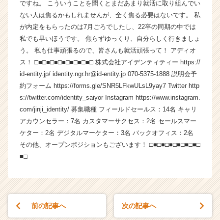
ですね。 こういうことを聞くとまだあまり就活に取り組んでい
ウ
ない人は焦るかもしれませんが、全く焦る必要はないです。 私
ト
が内定をもらったのは7月ごろでしたし、22卒の同期の中では
が
私でも早いほうです。 焦らずゆっくり、自分らしく行きましょ
届
う。 私も仕事頑張るので、皆さんも就活頑張って！ アディオ
く
就
ス！ □■□■□■□■□■□■□■□ 株式会社アイデンティティー https://
活
id-entity.jp/ identity.ngr.hr@id-entity.jp 070-5375-1888 説明会予
サ
約フォーム https://forms.gle/SNR5LFkwULsL9yay7 Twitter http
イ
s://twitter.com/identity_saiyor Instagram https://www.instagram.
ト
com/jinji_identity/ 募集職種 フィールドセールス：14名 キャリ
チ
アカウンセラー：7名 カスタマーサクセス：2名 セールスマー
ア
ケター：2名 デジタルマーケター：3名 バックオフィス：2名
キ
ャ
その他、オープンポジションもございます！ □■□■□■□■□■□■□
リ
■□
ア
（C
h
e
e
前の記事へ
次の記事へ
r