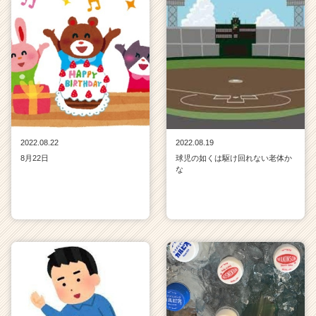
2022.08.22
2022.08.19
8月22日
球児の如くは駆け回れない老体か
な