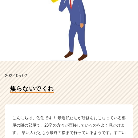
ー
の
タ
イ
ム
ラ
イ
ン】
|
ベ
ン
チ
2022.05.02
ャ
ー・
焦らないでくれ
成
長
企
業
こんにちは、佐伯です！ 最近私たちが研修をおこなっている部
か
ら
屋の隣の部屋で、23卒の方々が面接しているのをよく見かけま
ス
す。 早い人だともう最終面接まで行っているようです。すごい
カ