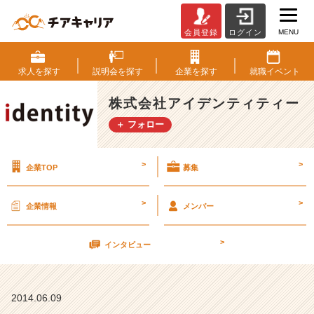
MENU
会員登録
ログイン
大
阪
で
求人を
探す
説明会を
探す
企業を
探す
就職
イベント
も
開
株式会社アイデンティティー
催！
＋ フォロー
6
月
2
>
>
企業TOP
募集
8
日
（土）
>
>
企業情報
メンバー
【株
式
>
会
インタビュー
社
ア
イ
2014.06.09
デ