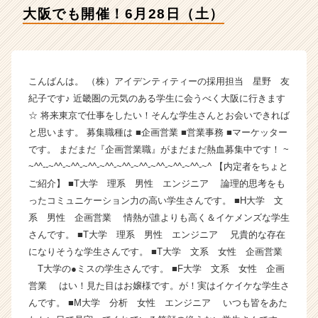
ン
大阪でも開催！6月28日（土）
テ
ィ
テ
ィ
ー
こんばんは。 （株）アイデンティティーの採用担当 星野 友
の
紀子です♪ 近畿圏の元気のある学生に会うべく大阪に行きます
タ
☆ 将来東京で仕事をしたい！そんな学生さんとお会いできれば
イ
と思います。 募集職種は ■企画営業 ■営業事務 ■マーケッター
ム
です。 まだまだ『企画営業職』がまだまだ熱血募集中です！ ~
ラ
~^^--~^^-~^^-~^^-~^^-~^^-~^^-~^^-~^^-~^^-~^ 【内定者をちょと
イ
ン】
ご紹介】 ■T大学 理系 男性 エンジニア 論理的思考をも
|
ったコミュニケーション力の高い学生さんです。 ■H大学 文
ベ
系 男性 企画営業 情熱が誰よりも高く＆イケメンズな学生
ン
さんです。 ■T大学 理系 男性 エンジニア 兄貴的な存在
チ
になりそうな学生さんです。 ■T大学 文系 女性 企画営業
ャ
T大学の●ミスの学生さんです。 ■F大学 文系 女性 企画
ー・
営業 はい！見た目はお嬢様です。が！実はイケイケな学生さ
成
長
んです。 ■M大学 分析 女性 エンジニア いつも皆をあた
企