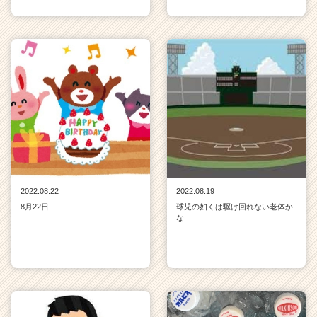
2022.08.22
2022.08.19
8月22日
球児の如くは駆け回れない老体か
な