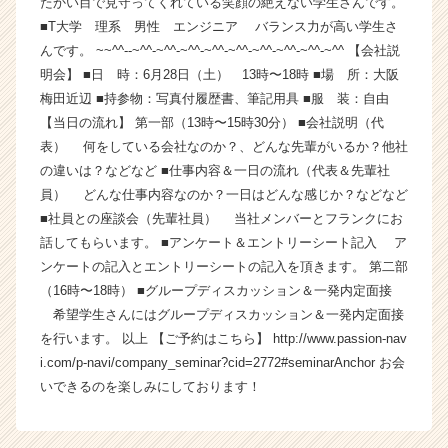
たかい目で見守ってくれている笑顔の絶えない学生さんです。
業
■T大学 理系 男性 エンジニア バランス力が高い学生さ
か
んです。 ~~^^--~^^-~^^-~^^-~^^-~^^-~^^-~^^-~^^-~^^ 【会社説
ら
明会】 ■日 時：6月28日（土） 13時〜18時 ■場 所：大阪
ス
梅田近辺 ■持参物：写真付履歴書、筆記用具 ■服 装：自由
カ
【当日の流れ】 第一部（13時〜15時30分） ■会社説明（代
ウ
ト
表） 何をしている会社なのか？、どんな先輩がいるか？他社
が
の違いは？などなど ■仕事内容＆一日の流れ（代表＆先輩社
届
員） どんな仕事内容なのか？一日はどんな感じか？などなど
く
■社員との座談会（先輩社員） 当社メンバーとフランクにお
就
話してもらいます。 ■アンケート＆エントリーシート記入 ア
活
ンケートの記入とエントリーシートの記入を頂きます。 第二部
サ
（16時〜18時） ■グループディスカッション＆一発内定面接
イ
ト
希望学生さんにはグループディスカッション＆一発内定面接
チ
を行います。 以上 【ご予約はこちら】 http://www.passion-nav
ア
i.com/p-navi/company_seminar?cid=2772#seminarAnchor お会
キ
いできるのを楽しみにしております！
ャ
リ
ア