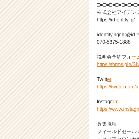
□■□■□■□■□■□■□
h
株式会社アイデン
e
e
https://id-entity.jp/
r
C
identity.ngr.hr@id-e
a
070-5375-1888
r
e
説明会予約フォ
ー
e
https://forms.gle
r）
Twitt
er
https://twitter.com/i
Instagr
am
https://www.instagr
募集職種
フィールドセールス
キャリアカウンセ