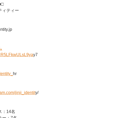
■□
ティティー
ntity.jp
ム
/SNR5LFkwULsL9ya
y7
dentity_
hr
am.com/jinji_identit
y/
：14名
ラー：7名