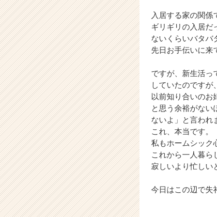
業
か
入居する家の関係
ら
ギリギリの入居だ
ス
ないくらいバタバ
カ
先日お手伝いに来
ウ
ト
ですが、新生活っ
が
届
していたのですが
く
以前知り合いのお
就
と思う余裕がない
活
ないよ」と言われ
サ
これ、本当です。
イ
私もホームシック
ト
これから一人暮ら
チ
ア
寂しいより忙しい
キ
ャ
今日はこの辺で失
リ
ア
（C