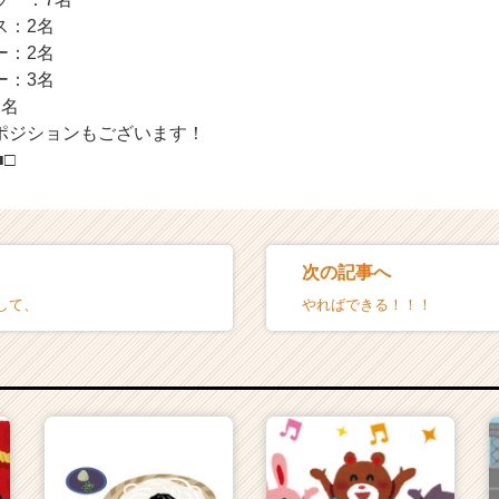
ス：2名
ー：2名
ー：3名
2名
ポジションもございます！
■□
次の記事へ
して、
やればできる！！！