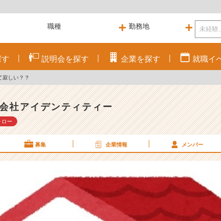
探す
説明会を
探す
企業を
探す
就職
イ
て寂しい？？
会社アイデンティティー
ォロー
募集
企業情報
メンバー