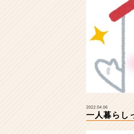
テ
ィ
テ
ィ
ー
の
タ
イ
ム
ラ
イ
ン】
|
ベ
ン
チ
ャ
2022.04.06
ー・
一人暮らし
成
長
企