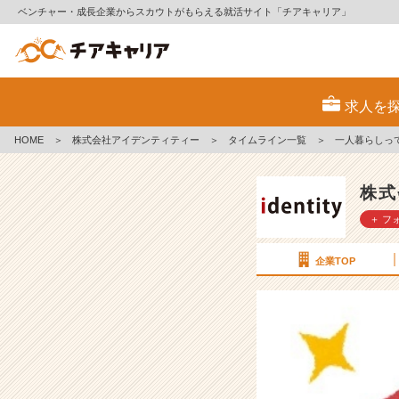
ベンチャー・成長企業からスカウトがもらえる就活サイト「チアキャリア」
一
人
求人を
暮
ら
HOME
＞
株式会社アイデンティティー
＞
タイムライン一覧
＞
一人暮らしっ
し
っ
て
株式
寂
＋ フ
し
い？？
【株
企業TOP
式
会
社
ア
イ
デ
ン