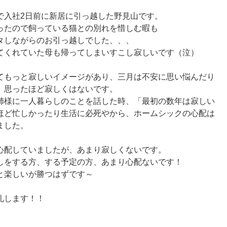
で入社2日前に新居に引っ越した野見山です。
ったので飼っている猫との別れを惜しむ暇も
タしながらのお引っ越しでした、、、
てくれていた母も帰ってしまいすこし寂しいです（泣）
てもっと寂しいイメージがあり、三月は不安に思い悩んだり
、思ったほど寂しくはないです。
姉様に一人暮らしのことを話した時、「最初の数年は寂しい
ほど忙しかったり生活に必死やから、ホームシックの心配は
ました。
心配していましたが、あまり寂しくないです。
しをする方、する予定の方、あまり心配ないです！
と楽しいが勝つはずです～
礼します！！