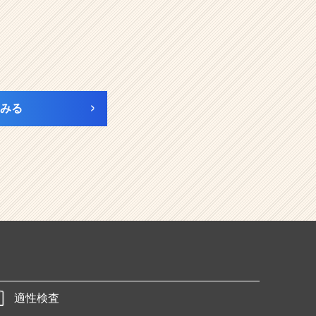
みる
適性検査