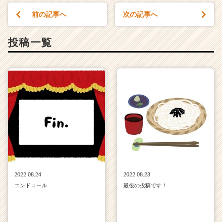
活
前の記事へ
次の記事へ
サ
イ
ト
投稿一覧
チ
ア
キ
ャ
リ
ア
（C
h
e
e
r
C
a
2022.08.24
2022.08.23
r
エンドロール
最後の投稿です！
e
e
r）