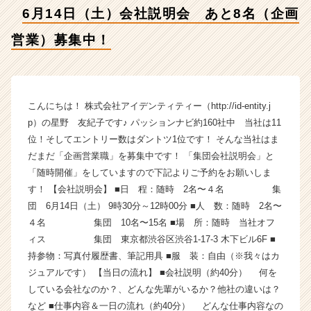
募
6月14日（土）会社説明会 あと8名（企画
集
中！
営業）募集中！
【株
式
会
社
ア
こんにちは！ 株式会社アイデンティティー（http://id-entity.j
イ
p）の星野 友紀子です♪ パッションナビ約160社中 当社は11
デ
位！そしてエントリー数はダントツ1位です！ そんな当社はま
ン
だまだ「企画営業職」を募集中です！ 「集団会社説明会」と
テ
「随時開催」をしていますので下記よりご予約をお願いしま
ィ
す！ 【会社説明会】 ■日 程：随時 2名〜４名 集
テ
団 6月14日（土） 9時30分～12時00分 ■人 数：随時 2名〜
ィ
ー
４名 集団 10名〜15名 ■場 所：随時 当社オフ
の
ィス 集団 東京都渋谷区渋谷1-17-3 木下ビル6F ■
タ
持参物：写真付履歴書、筆記用具 ■服 装：自由（※我々はカ
イ
ジュアルです） 【当日の流れ】 ■会社説明（約40分） 何を
ム
している会社なのか？、どんな先輩がいるか？他社の違いは？
ラ
など ■仕事内容＆一日の流れ（約40分） どんな仕事内容なの
イ