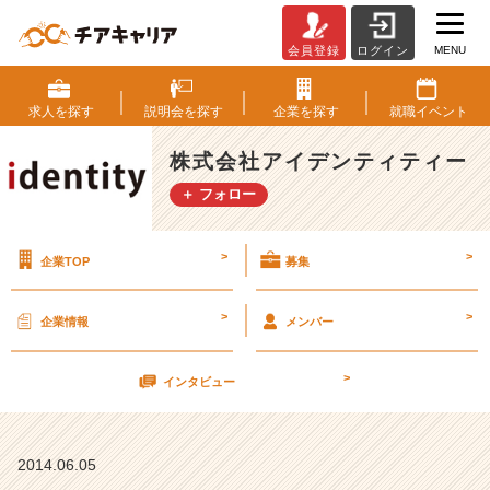
MENU
会員登録
ログイン
6
月
1
求人を
探す
説明会を
探す
企業を
探す
就職
イベント
4
日
株式会社アイデンティティー
（土）
＋ フォロー
会
社
説
>
>
企業TOP
募集
明
会
あ
>
>
企業情報
メンバー
と
8
>
名
インタビュー
（企
画
営
2014.06.05
業）