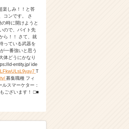
超楽しみ！！と答
、コンです。 さ
勤の時に開けようと
いので、バイト先
から！！ さて、就
持っている武器を
人が一番強いと思う
大体どうにかなり
ntity.jp/ ide
NR5LFkwULsL9yay7
T
ity/
募集職種 フィ
セールスマーケター：
もございます！ □■