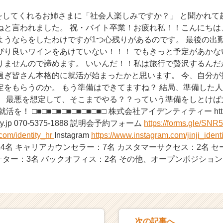
ルをしてくれるお姉さまに「社会人楽しみですか？」 と聞かれて
ねと言われました。 祝・バイト卒業！お疲れ私！！こんにちは
ようならをしたわけですが1つ心残りがあるのです。 最後の出
ぴり良いワインをあけていない！！！ でもきっと予定があかな
りませんので諦めます。 いいんだ！！私は旅行で贅沢するんだ
過ぎ皆さん本格的に就活が始まったかと思います。 今、自分が
定をもらうのか。 もう準備はできてますね？ 結局、準備した
。 最悪を想定して、そこまでやる？？っていう準備をしとけば
 □■□■□■□■□■□■□■□ 株式会社アイデンティティー https://id-e
-entity.jp 070-5375-1888 説明会予約フォーム
https://forms.gle/S
r.com/identity_hr
Instagram
https://www.instagram.com/jinji_ident
4名 キャリアカウンセラー：7名 カスタマーサクセス：2名 
ケター：3名 バックオフィス：2名 その他、オープンポジション
次の記事へ