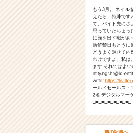
ウ
ト
もう3月。 ネイ
が
えたら、特殊です
届
て、バイト先にさ
く
思っていたちょっ
就
に顔を出す暇があ
活
活解禁日もとうに
サ
イ
どうよく魅せて内
ト
わけですよ、私は
チ
ます それではよい就活を！
ア
ntity.ngr.hr@id
キ
witter
https://twitte
ャ
ールドセールス：1
リ
2名 デジタルマー
ア
（C
□■□■□■□■□■□■□
h
e
e
r
前の記事へ
C