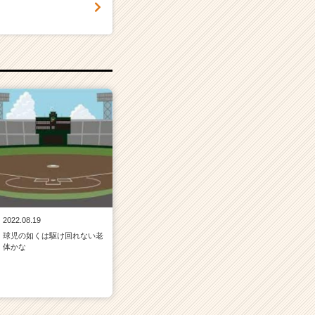
！
2022.08.19
球児の如くは駆け回れない老
体かな