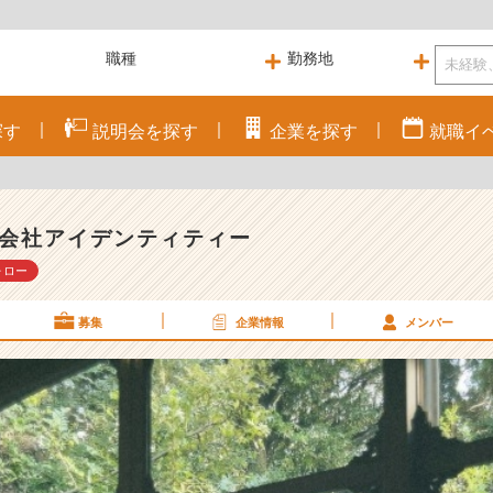
探す
説明会を
探す
企業を
探す
就職
イ
会社アイデンティティー
ォロー
募集
企業情報
メンバー