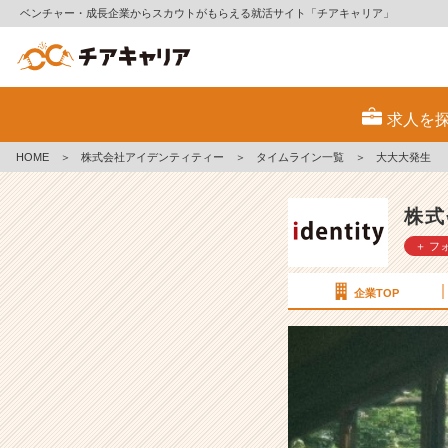
ベンチャー・成長企業からスカウトがもらえる就活サイト「チアキャリア」
大
大
求人を
大
発
HOME
＞
株式会社アイデンティティー
＞
タイムライン一覧
＞
大大大発生
生
【株
式
株式
会
＋ フ
社
ア
イ
企業TOP
デ
ン
テ
ィ
テ
ィ
ー