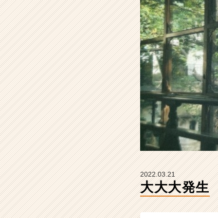
の
タ
イ
ム
ラ
イ
ン】
|
ベ
ン
チ
ャ
ー・
成
長
企
業
2022.03.21
か
大大大発生
ら
ス
カ