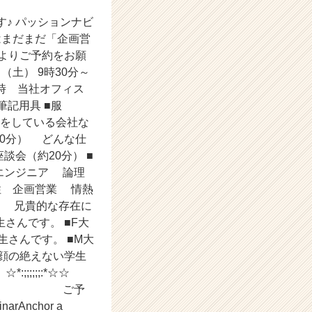
子です♪ パッションナビ
はまだまだ「企画営
よりご予約をお願
土） 9時30分～
時 当社オフィス
筆記用具 ■服
何をしている会社な
40分） どんな仕
会（約20分） ■
 エンジニア 論理
性 企画営業 情熱
ア 兄貴的な存在に
さんです。 ■F大
さんです。 ■M大
顔の絶えない学生
;;;;:*☆☆
;;;;;;:*☆* ご予
narAnchor a