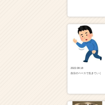
就
活
サ
イ
ト
チ
ア
キ
ャ
リ
ア
（C
h
e
2022.08.18
e
自分のペースで生きていく
r
C
a
r
e
e