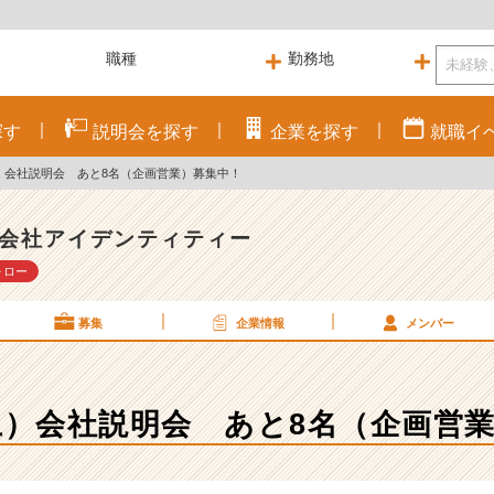
探す
説明会を
探す
企業を
探す
就職
イ
土）会社説明会 あと8名（企画営業）募集中！
会社アイデンティティー
ォロー
募集
企業情報
メンバー
（土）会社説明会 あと8名（企画営