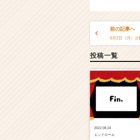
ラ
イ
ン】
|
ベ
前の記事へ
ン
6月2日（月）
チ
ャ
ー・
投稿一覧
成
長
企
業
か
ら
ス
カ
ウ
ト
が
2022.08.24
届
エンドロール
く