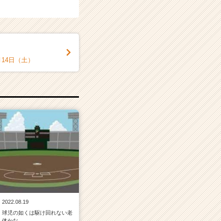
14日（土）
2022.08.19
球児の如くは駆け回れない老
体かな