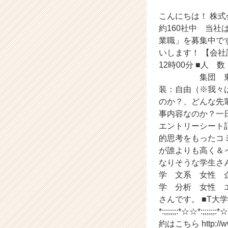
業）
こんにちは！ 株式会社
募
集
約160社中 当社
中！
業職」を募集中で
【株
いします！ 【会
式
12時00分 ■
会
集団 東京都渋谷
社
装：自由（※我々
ア
のか？、どんな先
イ
デ
事内容なのか？一日
ン
エントリーシート記
テ
的思考をもったコ
ィ
が誰よりも高く＆
テ
なりそうな学生さん
ィ
学 文系 女性 
ー
学 分析 女性 
の
タ
さんです。 ■T大学
イ
*:;;;;;;:*☆☆*:
ム
約はこちら http://www