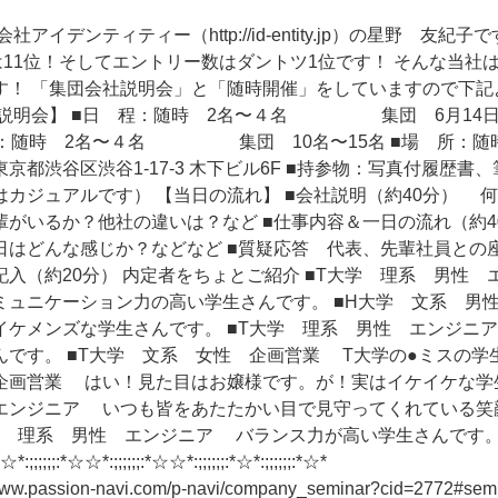
アイデンティティー（http://id-entity.jp）の星野 友紀
は11位！そしてエントリー数はダントツ1位です！ そんな当社
す！ 「集団会社説明会」と「随時開催」をしていますので下記
社説明会】 ■日 程：随時 2名〜４名 集団 6月14日（
人 数：随時 2名〜４名 集団 10名〜15名 ■場 所：随
区渋谷1-17-3 木下ビル6F ■持参物：写真付履歴書、
はカジュアルです） 【当日の流れ】 ■会社説明（約40分） 
輩がいるか？他社の違いは？など ■仕事内容＆一日の流れ（約
はどんな感じか？などなど ■質疑応答 代表、先輩社員との座談
入（約20分） 内定者をちょとご紹介 ■T大学 理系 男性
ミュニケーション力の高い学生さんです。 ■H大学 文系 男
イケメンズな学生さんです。 ■T大学 理系 男性 エンジニ
です。 ■T大学 文系 女性 企画営業 T大学の●ミスの学生
企画営業 はい！見た目はお嬢様です。が！実はイケイケな学生
エンジニア いつも皆をあたたかい目で見守ってくれている笑
 理系 男性 エンジニア バランス力が高い学生さんです。 ☆*:;;
;;;;;;:*☆☆*:;;;;;;:*☆☆*:;;;;;;:*☆☆*:;;;;;;:*☆*:
.passion-navi.com/p-navi/company_seminar?cid=2772#semi