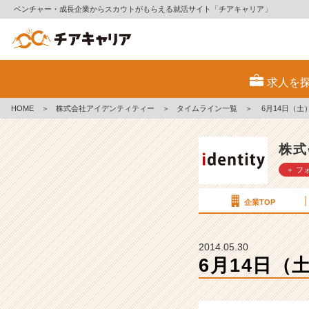
ベンチャー・成長企業からスカウトがもらえる就活サイト「チアキャリア」
6
月
求人を
1
4
HOME
＞
株式会社アイデンティティー
＞
タイムライン一覧
＞
6月14日（
日
（土）
会
株式
社
＋ フ
説
明
会
企業TOP
あ
と
8
2014.05.30
名
6月14日
（企
画
営