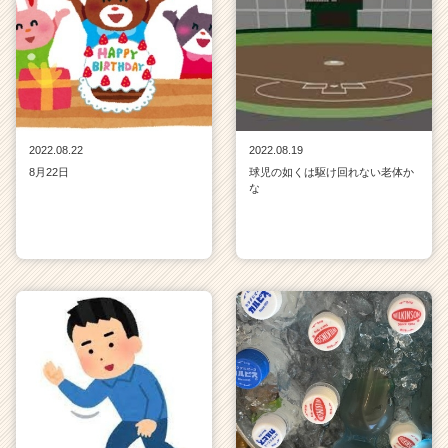
2022.08.22
2022.08.19
8月22日
球児の如くは駆け回れない老体か
な