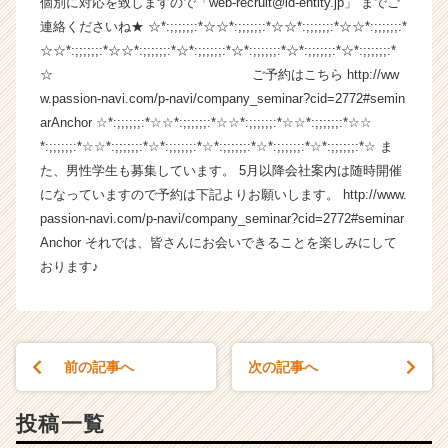
個別に対応を致しますので「web-recruit@id-entity.jp」 までご
企
連絡くださいね★ ☆*:;;;;;;:*☆☆*:;;;;;;:*☆☆*:;;;;;;:*☆☆*:;;;;;;:*
業
☆☆*:;;;;;;:*☆☆*:;;;;;;:*☆*:;;;;;;:*☆*:;;;;;;:*☆*:;;;;;;:*☆*:;;;;;;:*
か
☆ ご予約はこちら http://ww
ら
w.passion-navi.com/p-navi/company_seminar?cid=2772#semin
ス
arAnchor ☆*:;;;;;;:*☆☆*:;;;;;;:*☆☆*:;;;;;;:*☆☆*:;;;;;;:*☆☆
カ
ウ
*:;;;;;;:*☆☆*:;;;;;;:*☆*:;;;;;;:*☆*:;;;;;;:*☆*:;;;;;;:*☆*:;;;;;;:*☆ ま
ト
た、男性学生も募集しています。 5月以降会社案内は随時開催
が
になっていますので予約は下記よりお願いします。 http://www.
届
passion-navi.com/p-navi/company_seminar?cid=2772#seminar
く
Anchor それでは、皆さんにお会いできることを楽しみにして
就
おります♪
活
サ
イ
ト
チ
前の記事へ
次の記事へ
ア
キ
ャ
投稿一覧
リ