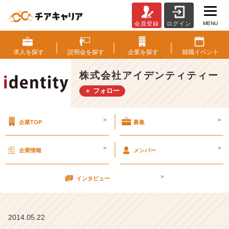
MENU
会員登録
ログイン
少
数
会
求人を
探す
説明会を
探す
企業を
探す
就職
イベント
社
説
株式会社アイデンティティー
明
＋ フォロー
会
5
月
>
>
企業TOP
募集
2
6
日
>
>
企業情報
メンバー
（土）
【株
>
式
インタビュー
会
社
ア
2014.05.22
イ