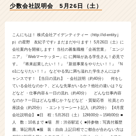
デ
少数会社説明会 5月26日（土）
ン
テ
ィ
テ
ィ
こんにちは！ 株式会社アイデンティティー（http://id-entity.j
ー
p）の星野 友紀子です♪ まだまだやります！ 5月26日（土）に
の
会社案内を開催します！ 当社の募集職種「企画営業」「エンジ
タ
ニア」「Webマーケッター」に に興味がある学生さん！必見で
イ
す。 『将来起業したい！！』『新規事業をやりたい！！』『N
ム
o1になりたい！！』 などやる気に満ち溢れた学生さんにはチ
ラ
イ
ャンスです！ 【当日の流れ】 ・会社説明（約40分） 何をし
ン】
ている会社なのか？、どんな先輩がいるか？他社の違いは？な
|
どなど ・仕事内容＆一日の流れ（約40分） どんな仕事内容
ベ
なのか？一日はどんな感じか？などなど ・質疑応答 社員との
ン
座談会（約20分） ・エントリーシート記入（約20分） 【4月度
チ
会社説明会】 ■日 程：5月26日（土） 12時00分～15時00分 ■
ャ
人 数：10名まで ■場 所：渋谷駅近く ■持参物：写真付履歴
ー・
成
書、筆記用具 ■服 装：自由 上記日程でご都合が合わない方は
長