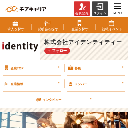
MENU
会員登録
ログイン
【チ
ー
タ
求人を
探す
説明会を
探す
企業を
探す
就職
イベント
ー
小
株式会社アイデンティティー
野
＋ フォロー
寺
就
活
>
>
企業TOP
募集
奮
闘
記】
>
>
企業情報
メンバー
［四
章］
>
牧
インタビュー
場
物
語
【株