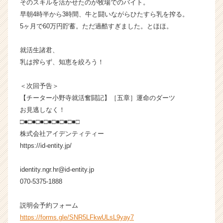
そのスキルを活かせたのが牧場でのバイト。
チ
早朝4時半から3時間、牛と闘いながらひたすら乳を搾る。
ア
5ヶ月で60万円貯蓄。ただ過酷すぎました。とほほ。
キ
ャ
リ
就活生諸君、
ア
乳は搾らず、知恵を絞ろう！
（C
h
＜次回予告＞
e
【チーター小野寺就活奮闘記】［五章］運命のダーツ
e
お見逃しなく！
r
C
□■□■□■□■□■□■□■□
a
株式会社アイデンティティー
r
https://id-entity.jp/
e
e
identity.ngr.hr@id-entity.jp
r）
070-5375-1888
説明会予約フォーム
https://forms.gle/SNR5LFkwULsL9yay7