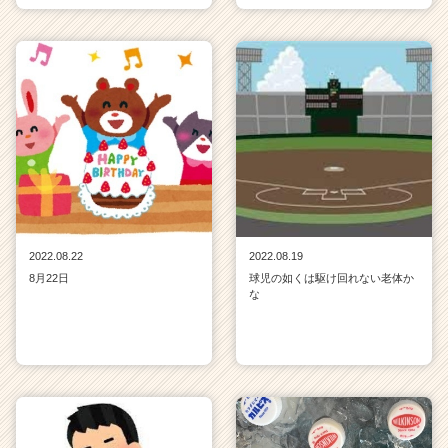
2022.08.22
2022.08.19
8月22日
球児の如くは駆け回れない老体か
な