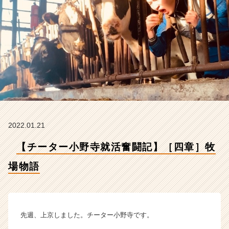
式
会
社
ア
イ
デ
ン
テ
ィ
テ
ィ
ー
2022.01.21
の
タ
【チーター小野寺就活奮闘記】［四章］牧
イ
ム
場物語
ラ
イ
ン】
|
先週、上京しました。チーター小野寺です。
ベ
ン