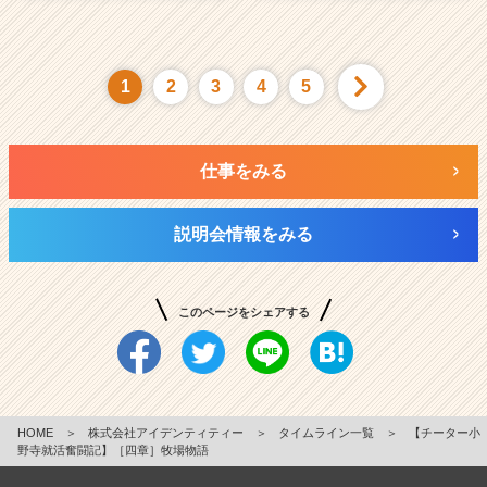
1
2
3
4
5
仕事をみる
説明会情報をみる
このページをシェアする
HOME
＞
株式会社アイデンティティー
＞
タイムライン一覧
＞
【チーター小
野寺就活奮闘記】［四章］牧場物語