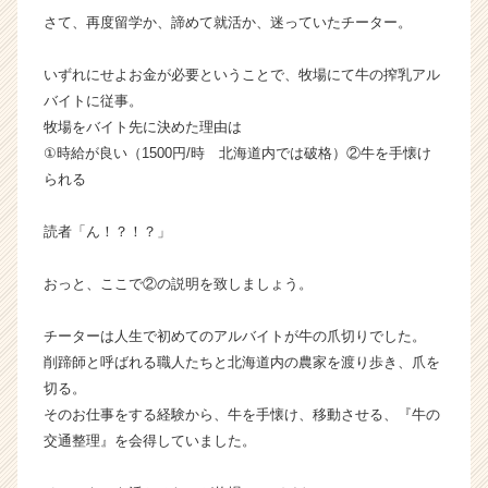
チ
さて、再度留学か、諦めて就活か、迷っていたチーター。
ャ
ー・
いずれにせよお金が必要ということで、牧場にて牛の搾乳アル
成
バイトに従事。
長
牧場をバイト先に決めた理由は
企
①時給が良い（1500円/時 北海道内では破格）②牛を手懐け
業
られる
か
ら
ス
読者「ん！？！？」
カ
ウ
おっと、ここで②の説明を致しましょう。
ト
が
チーターは人生で初めてのアルバイトが牛の爪切りでした。
届
削蹄師と呼ばれる職人たちと北海道内の農家を渡り歩き、爪を
く
就
切る。
活
そのお仕事をする経験から、牛を手懐け、移動させる、『牛の
サ
交通整理』を会得していました。
イ
ト