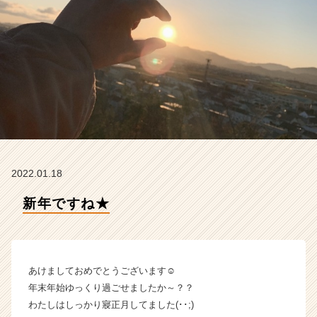
の
タ
イ
ム
ラ
イ
ン】
|
ベ
ン
チ
ャ
2022.01.18
ー・
成
新年ですね★
長
企
業
か
あけましておめでとうございます☺︎
ら
ス
年末年始ゆっくり過ごせましたか～？？
カ
わたしはしっかり寢正月してました(･･;)
ウ