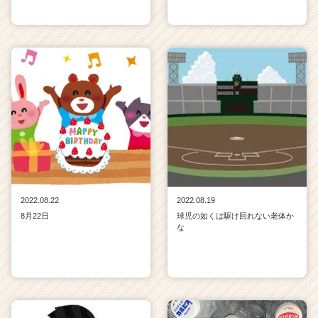
2022.08.22
2022.08.19
8月22日
球児の如くは駆け回れない老体か
な