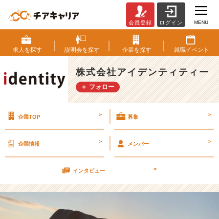
MENU
会員登録
ログイン
新
年
で
求人を
探す
説明会を
探す
企業を
探す
就職
イベント
す
ね
株式会社アイデンティティー
★
＋ フォロー
【株
式
会
>
>
企業TOP
募集
社
ア
イ
>
>
企業情報
メンバー
デ
ン
>
テ
インタビュー
ィ
テ
ィ
ー