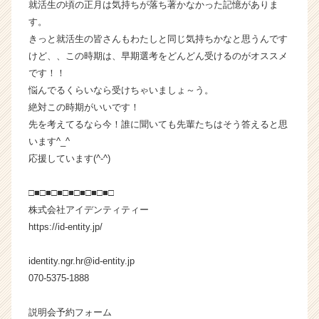
就活生の頃の正月は気持ちが落ち著かなかった記憶がありま
ト
す。
が
きっと就活生の皆さんもわたしと同じ気持ちかなと思うんです
届
けど、、この時期は、早期選考をどんどん受けるのがオススメ
く
です！！
就
活
悩んでるくらいなら受けちゃいましょ～う。
サ
絶対この時期がいいです！
イ
先を考えてるなら今！誰に聞いても先輩たちはそう答えると思
ト
います^_^
チ
応援しています(^-^)
ア
キ
□■□■□■□■□■□■□■□
ャ
リ
株式会社アイデンティティー
ア
https://id-entity.jp/
（C
h
identity.ngr.hr@id-entity.jp
e
070-5375-1888
e
r
説明会予約フォーム
C