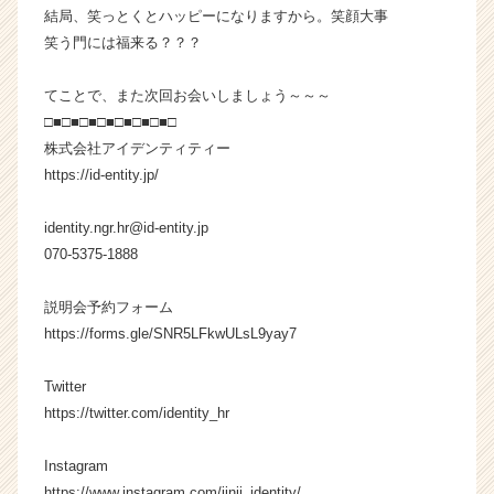
r
結局、笑っとくとハッピーになりますから。笑顔大事
C
笑う門には福来る？？？
a
r
てことで、また次回お会いしましょう～～～
e
□■□■□■□■□■□■□■□
e
株式会社アイデンティティー
r）
https://id-entity.jp/
identity.ngr.hr@id-entity.jp
070-5375-1888
説明会予約フォーム
https://forms.gle/SNR5LFkwULsL9yay7
Twitter
https://twitter.com/identity_hr
Instagram
https://www.instagram.com/jinji_identity/