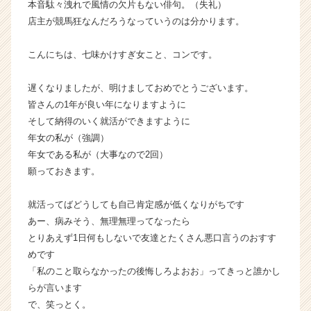
本音駄々洩れで風情の欠片もない俳句。（失礼）
カ
店主が競馬狂なんだろうなっていうのは分かります。
ウ
ト
こんにちは、七味かけすぎ女こと、コンです。
が
届
く
遅くなりましたが、明けましておめでとうございます。
就
皆さんの1年が良い年になりますように
活
そして納得のいく就活ができますように
サ
年女の私が（強調）
イ
年女である私が（大事なので2回）
ト
願っておきます。
チ
ア
キ
就活ってばどうしても自己肯定感が低くなりがちです
ャ
あー、病みそう、無理無理ってなったら
リ
とりあえず1日何もしないで友達とたくさん悪口言うのおすす
ア
めです
（C
「私のこと取らなかったの後悔しろよおお」ってきっと誰かし
h
らが言います
e
で、笑っとく。
e