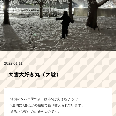
ィ
ー
の
タ
イ
ム
ラ
イ
ン】
|
ベ
ン
2022.01.11
チ
ャ
大雪大好き丸（大嘘）
ー・
成
長
企
近所のタバコ屋の店主は俳句が好きなようで
業
か
2週間に1度ほどの頻度で張り替えられています。
ら
通るたび読むのが好きなのです。
ス