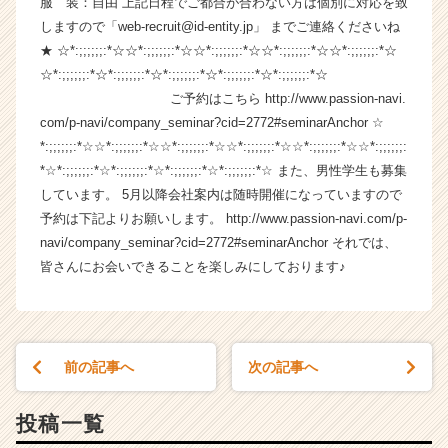
服 装：自由 上記日程でご都合が合わない方は個別に対応を致
成
しますので「web-recruit@id-entity.jp」 までご連絡くださいね
長
★ ☆*:;;;;;;:*☆☆*:;;;;;;:*☆☆*:;;;;;;:*☆☆*:;;;;;;:*☆☆*:;;;;;;:*☆
企
☆*:;;;;;;:*☆*:;;;;;;:*☆*:;;;;;;:*☆*:;;;;;;:*☆*:;;;;;;:*☆
業
ご予約はこちら http://www.passion-navi.
か
com/p-navi/company_seminar?cid=2772#seminarAnchor ☆
ら
ス
*:;;;;;;:*☆☆*:;;;;;;:*☆☆*:;;;;;;:*☆☆*:;;;;;;:*☆☆*:;;;;;;:*☆☆*:;;;;;;:
カ
*☆*:;;;;;;:*☆*:;;;;;;:*☆*:;;;;;;:*☆*:;;;;;;:*☆ また、男性学生も募集
ウ
しています。 5月以降会社案内は随時開催になっていますので
ト
予約は下記よりお願いします。 http://www.passion-navi.com/p-
が
navi/company_seminar?cid=2772#seminarAnchor それでは、
届
皆さんにお会いできることを楽しみにしております♪
く
就
活
サ
イ
前の記事へ
次の記事へ
ト
チ
ア
投稿一覧
キ