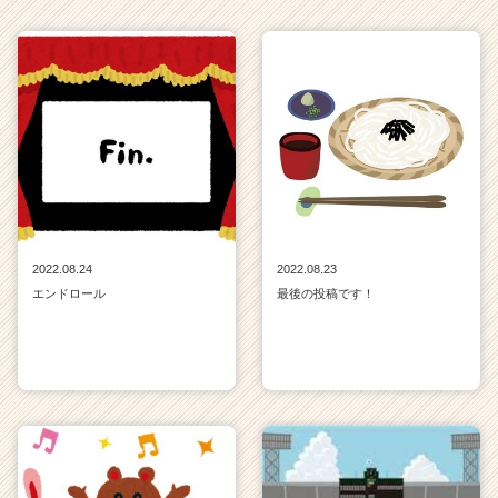
ャ
リ
ア
（C
h
e
e
r
C
a
r
e
2022.08.24
2022.08.23
e
エンドロール
最後の投稿です！
r）