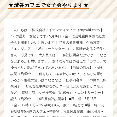
ア
★渋谷カフェで女子会やります★
イ
デ
ン
テ
ィ
こんにちは！ 株式会社アイデンティティー（http://id-entity.j
テ
p）の星野 友紀子です♪ 5月16日（金）に会社案内を兼ねた女
ィ
子会を開催したいと思います！ 当社の募集職種「企画営業」
ー
「エンジニア」「Webマーケッター」に に興味がある女子学生
の
さん！必見です。 大人数では・・会社説明会だけでは・・など
タ
などあるかと思います。。 女子ならではの視点で「カフェ」で
イ
ム
ゆっくりお話ができればと思います。 【当日の流れ】 ・会社
ラ
説明（約40分） 何をしている会社なのか？、どんな先輩が
イ
いるか？他社の違いは？などなど ・仕事内容＆一日の流れ（約
ン】
40分） どんな仕事内容なのか？一日はどんな感じか？など
|
など ・質疑応答 女子座談会（約20分） ・エントリーシート
ベ
記入（約20分） 【4月度会社説明会】 ■日 程：5月16日
ン
（金） 12時00分～15時00分 ■人 数：10名まで ■場 所：渋
チ
ャ
谷駅徒歩5分内のカフェ ■持参物：写真付履歴書、筆記用具 ■
ー・