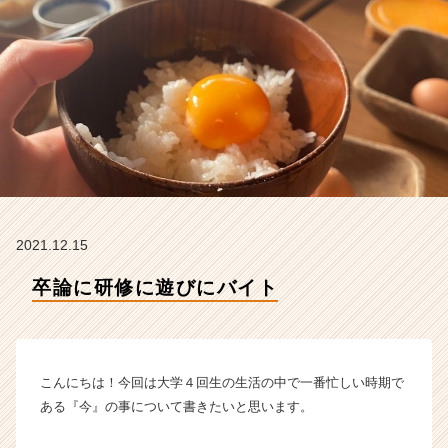
ン
テ
ィ
テ
ィ
ー
の
タ
イ
ム
ラ
イ
2021.12.15
ン】
|
卒論に研修に遊びにバイト
ベ
ン
チ
ャ
こんにちは！今回は大学４回生の生活の中で一番忙しい時期で
ー・
成
ある『今』の事について書きたいと思います。
長
企