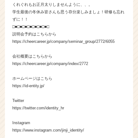
（C
くれぐれもお正月太りしませんように、、。
h
学生最後の冬休み皆さんも思う存分楽しみましょ！研修も忘れ
e
ずに！！
e
□■□■□■□■□■□■□■□
r
説明会予約はこちらから
C
https://cheercareer.jp/company/seminar_group/2772/6055
a
r
e
会社概要はこちらから
e
https://cheercareer.jp/company/index/2772
r）
ホームページはこちら
https://id-entity.jp/
Twitter
https://twitter.com/identity_hr
Instagram
https://www.instagram.com/jinji_identity/