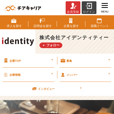
MENU
会員登録
ログイン
卒
論
に
求人を
探す
説明会を
探す
企業を
探す
就職
イベント
研
修
株式会社アイデンティティー
に
＋ フォロー
遊
び
に
>
>
企業TOP
募集
バ
イ
ト
>
>
企業情報
メンバー
【株
式
>
会
インタビュー
社
ア
イ
デ