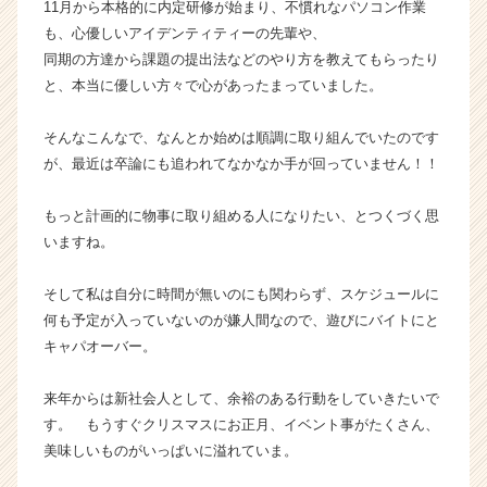
11月から本格的に内定研修が始まり、不慣れなパソコン作業
業
も、心優しいアイデンティティーの先輩や、
か
同期の方達から課題の提出法などのやり方を教えてもらったり
ら
と、本当に優しい方々で心があったまっていました。
ス
カ
ウ
そんなこんなで、なんとか始めは順調に取り組んでいたのです
ト
が、最近は卒論にも追われてなかなか手が回っていません！！
が
届
もっと計画的に物事に取り組める人になりたい、とつくづく思
く
いますね。
就
活
そして私は自分に時間が無いのにも関わらず、スケジュールに
サ
イ
何も予定が入っていないのが嫌人間なので、遊びにバイトにと
ト
キャパオーバー。
チ
ア
来年からは新社会人として、余裕のある行動をしていきたいで
キ
す。 もうすぐクリスマスにお正月、イベント事がたくさん、
ャ
美味しいものがいっぱいに溢れていま。
リ
ア