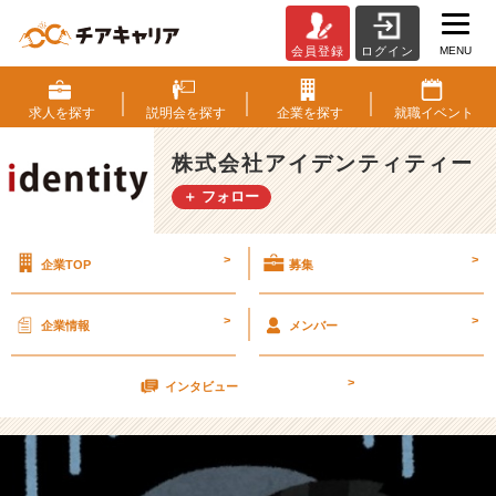
MENU
会員登録
ログイン
最
近
1
求人を
探す
説明会を
探す
企業を
探す
就職
イベント
週
間
株式会社アイデンティティー
く
＋ フォロー
ら
い
お
>
>
企業TOP
募集
腹
下
し
>
>
企業情報
メンバー
て
ま
>
す
インタビュー
【株
式
会
社