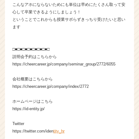
ャ
こんなアホにならないためにも単位は早めにたくさん取って安
リ
心して卒業できるようにしましょう！
ア
ということでこれからも授業サボらずきっちり受けたいと思い
（C
ます
h
e
e
□■□■□■□■□■□■□■□
r
C
説明会予約はこちらから
a
https://cheercareer.jp/company/seminar_group/2772/6055
r
e
会社概要はこちらから
e
https://cheercareer.jp/company/index/2772
r）
ホームページはこちら
https://id-entity.jp/
Twitter
https://twitter.com/iden
tity_hr