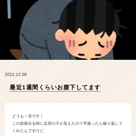
ア
イ
デ
ン
テ
ィ
テ
ィ
ー
の
タ
イ
2021.12.08
ム
ラ
最近1週間くらいお腹下してます
イ
ン】
|
ベ
どうも！洪です！
ン
チ
この前家出る時に近所の子が見えたので手振ったら振り返して
ャ
くれたんですけど、
ー・