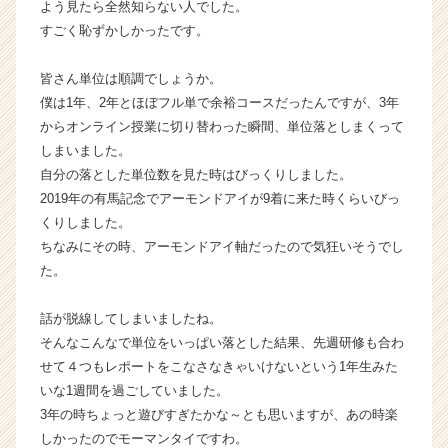
よう見たら全然知らない人でした。
成
すごく恥ずかしかったです。
長
企
皆さん単位は順調でしょうか。
業
僕は1年、2年とほぼフル単で余裕コースだったんですが、3年
か
ら
からオンライン授業に切り替わった瞬間、単位落としまくって
ス
しまいました。
カ
自分の落とした単位数を見た時はびっくりしました。
ウ
2019年の有馬記念でアーモンドアイが9着に来た時くらいびっ
ト
くりしました。
が
ちなみにその時、アーモンドアイ軸だったので気狂いそうでし
届
た。
く
就
活
話が脱線してしまいましたね。
サ
そんなこんなで単位をいっぱい落とした結果、先週研修も合わ
イ
せて４つもレポートをこなさなきゃいけないという1年生みた
ト
いな1週間を過ごしていました。
チ
3年の時ちょっと遊びすぎたかな～とも思いますが、あの時楽
ア
しかったのでモーマンタイですわ。
キ