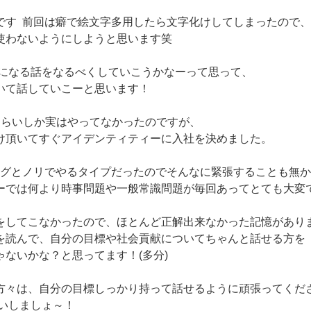
です 前回は癖で絵文字多用したら文字化けしてしまったので、
使わないようにしようと思います笑
になる話をなるべくしていこうかなーって思って、
いて話していこーと思います！
ぐらいしか実はやってなかったのですが、
け頂いてすぐアイデンティティーに入社を決めました。
グとノリでやるタイプだったのでそんなに緊張することも無か
ーでは何より時事問題や一般常識問題が毎回あってとても大変
をしてこなかったので、ほとんど正解出来なかった記憶があり
を読んで、自分の目標や社会貢献についてちゃんと話せる方を
ゃないかな？と思ってます！(多分)
方々は、自分の目標しっかり持って話せるように頑張ってくだ
いしましょ～！