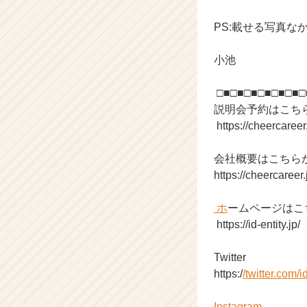
C
PS:載せる写真
a
r
e
小池
e
r）
□■□■□■□■□■□■
説明会予約はこち
https://cheercare
会社概要はこちら
https://cheercareer.
ホ
ームページはこ
https://id-entity.jp/
Twitter
https:/
/twitter.com/
Instagram