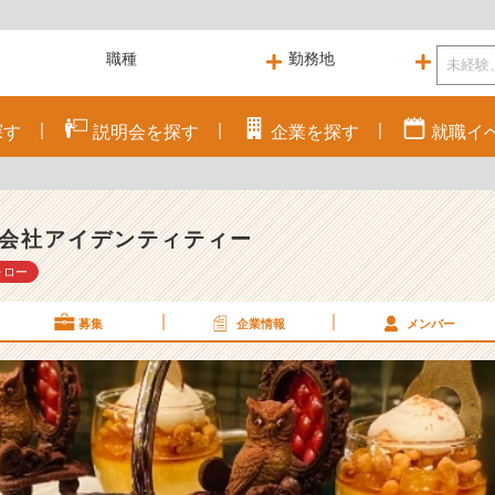
探す
説明会を
探す
企業を
探す
就職
イ
会社アイデンティティー
ォロー
募集
企業情報
メンバー