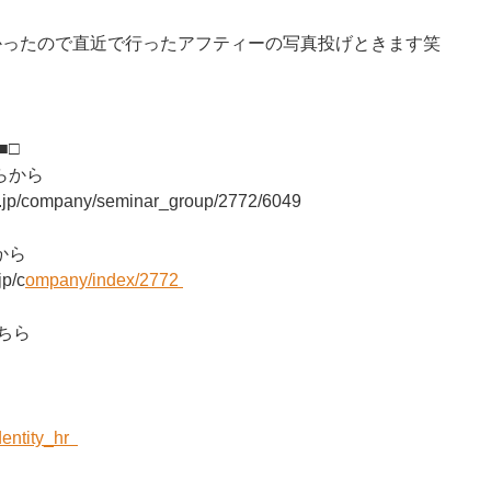
なかったので直近で行ったアフティーの写真投げときます笑
□■□
らから
er.jp/company/seminar_group/2772/6049
から
jp/c
ompany/index/2772
ちら
identity_hr