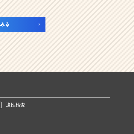
みる
適性検査