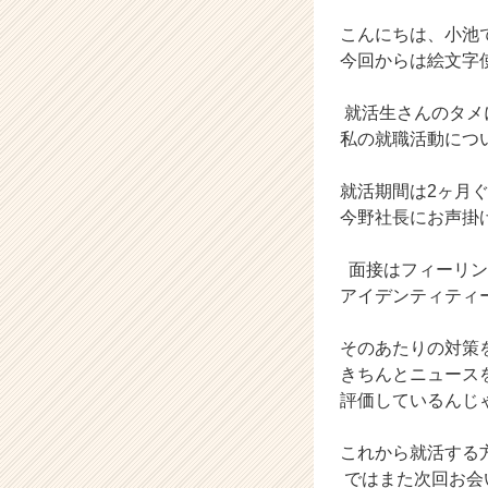
カ
ウ
こんにちは、小池
ト
今回からは絵文字
が
届
就活生さんのタメ
く
私の就職活動につ
就
活
サ
就活期間は2ヶ月
イ
今野社長にお声掛
ト
チ
面接はフィーリン
ア
アイデンティティ
キ
ャ
そのあたりの対策
リ
ア
きちんとニュース
（C
評価しているんじ
h
e
これから就活する
e
ではまた次回お会
r