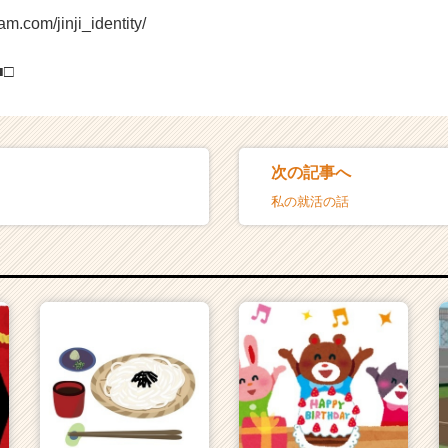
am.com/jinji_identity/
■□
次の記事へ
私の就活の話