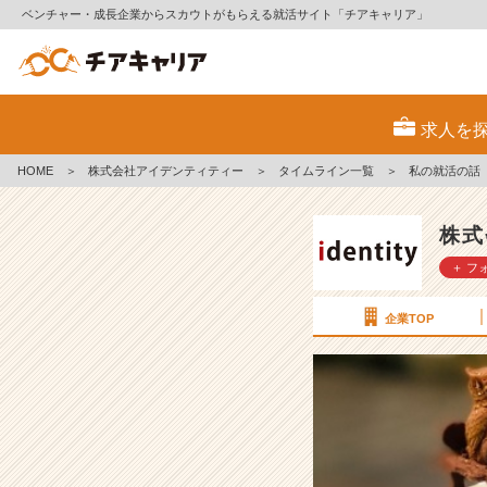
ベンチャー・成長企業からスカウトがもらえる就活サイト「チアキャリア」
私
の
求人を
就
活
HOME
＞
株式会社アイデンティティー
＞
タイムライン一覧
＞
私の就活の話
の
話
【株
株式
式
＋ フ
会
社
ア
企業TOP
イ
デ
ン
テ
ィ
テ
ィ