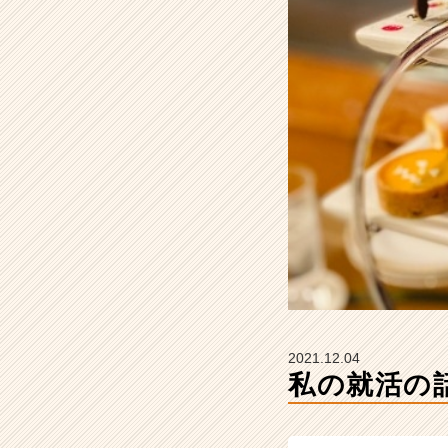
ー
の
タ
イ
ム
ラ
イ
ン】
|
ベ
ン
チ
ャ
ー・
成
長
企
2021.12.04
業
私の就活の
か
ら
ス