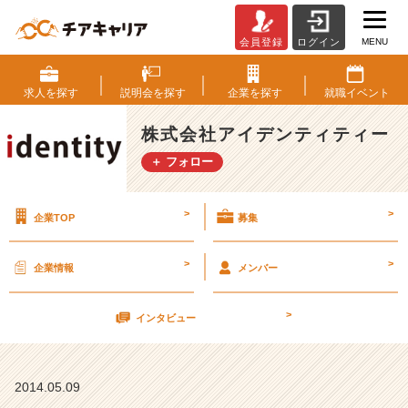
MENU
会員登録
ログイン
♥︎
女
子
求人を
探す
説明会を
探す
企業を
探す
就職
イベント
だ
け
株式会社アイデンティティー
の
＋ フォロー
女
子
説
>
>
企業TOP
募集
明
会
で
>
>
企業情報
メンバー
す
♥︎
>
【株
インタビュー
式
会
社
2014.05.09
ア