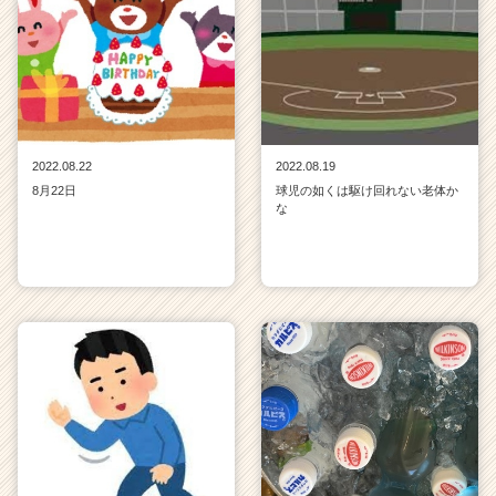
2022.08.22
2022.08.19
8月22日
球児の如くは駆け回れない老体か
な