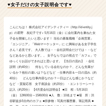
イ
♥︎女子だけの女子説明会です♥︎
デ
ン
テ
ィ
テ
こんにちは！ 株式会社アイデンティティー（http://id-entity.j
ィ
p）の星野 友紀子です♪ 5月16日（金）に会社案内を兼ねた女
ー
子会を開催したいと思います！ 当社の募集職種「企画営業」
の
「エンジニア」「Webマーケッター」に に興味がある女子学生
タ
さん！必見です。 大人数では・・会社説明会だけでは・・など
イ
などあるかと思います。。 女子ならではの視点で「カフェ」で
ム
ラ
ゆっくりお話ができればと思います。 【当日の流れ】 ・会社
イ
説明（約40分） 何をしている会社なのか？、どんな先輩が
ン】
いるか？他社の違いは？などなど ・仕事内容＆一日の流れ（約
|
40分） どんな仕事内容なのか？一日はどんな感じか？など
ベ
など ・質疑応答 女子座談会（約20分） ・エントリーシート
ン
記入（約20分） 【4月度会社説明会】 ■日 程：5月16日
チ
（金） 12時00分～15時00分 ■人 数：10名まで ■場 所：渋
ャ
ー・
谷駅徒歩5分内のカフェ ■持参物：写真付履歴書、筆記用具 ■
成