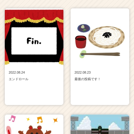
リ
ア
（C
h
e
e
r
C
a
r
e
e
2022.08.24
2022.08.23
r）
エンドロール
最後の投稿です！