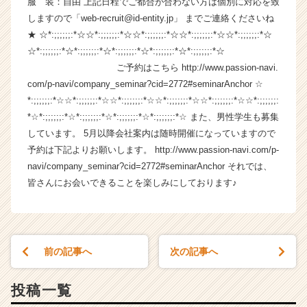
服 装：自由 上記日程でご都合が合わない方は個別に対応を致
長
しますので「web-recruit@id-entity.jp」 までご連絡くださいね
企
★ ☆*:;;;;;;:*☆☆*:;;;;;;:*☆☆*:;;;;;;:*☆☆*:;;;;;;:*☆☆*:;;;;;;:*☆
業
☆*:;;;;;;:*☆*:;;;;;;:*☆*:;;;;;;:*☆*:;;;;;;:*☆*:;;;;;;:*☆
か
ご予約はこちら http://www.passion-navi.
ら
com/p-navi/company_seminar?cid=2772#seminarAnchor ☆
ス
カ
*:;;;;;;:*☆☆*:;;;;;;:*☆☆*:;;;;;;:*☆☆*:;;;;;;:*☆☆*:;;;;;;:*☆☆*:;;;;;;:
ウ
*☆*:;;;;;;:*☆*:;;;;;;:*☆*:;;;;;;:*☆*:;;;;;;:*☆ また、男性学生も募集
ト
しています。 5月以降会社案内は随時開催になっていますので
が
予約は下記よりお願いします。 http://www.passion-navi.com/p-
届
navi/company_seminar?cid=2772#seminarAnchor それでは、
く
皆さんにお会いできることを楽しみにしております♪
就
活
サ
イ
ト
前の記事へ
次の記事へ
チ
ア
キ
投稿一覧
ャ