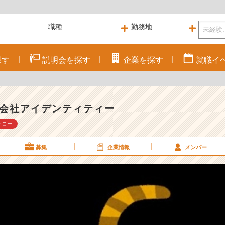
探す
説明会を
探す
企業を
探す
就職
イ
会社アイデンティティー
ォロー
募集
企業情報
メンバー