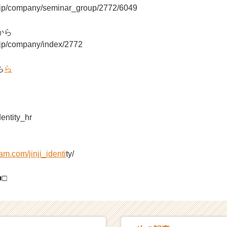
r.jp/company/seminar_group/2772/6049
から
r.jp/company/index/2772
ち
ら
dentity_hr
am.com/jinji_identi
ty/
■□