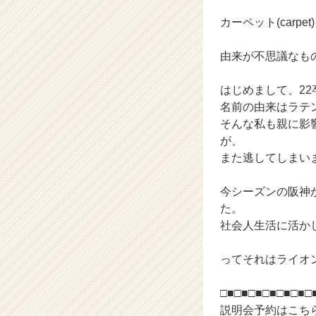
ウ
ト
カーペット(car
が
届
由来が不思議なも
く
就
はじめまして、22
活
名前の由来はラテ
サ
イ
そんな私も親に影
ト
が、
チ
また逃してしまい
ア
キ
今シーズンの阪神
ャ
た。
リ
社会人生活に活か
ア
（C
h
ってそれはライオン～
e
e
□■□■□■□■□■□■□
r
説明会予約はこち
C