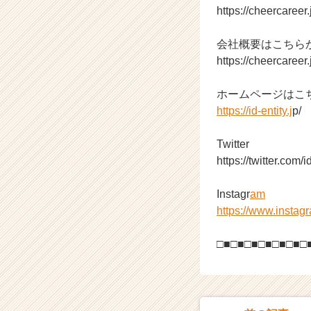
https://cheercaree
a
r
e
会社概要はこちら
e
https://cheercaree
r）
ホームページはこ
https://id-entity.j
p/
Twitter
https://twitter.com/i
Instagr
am
https://www.instagr
□■□■□■□■□■□■□