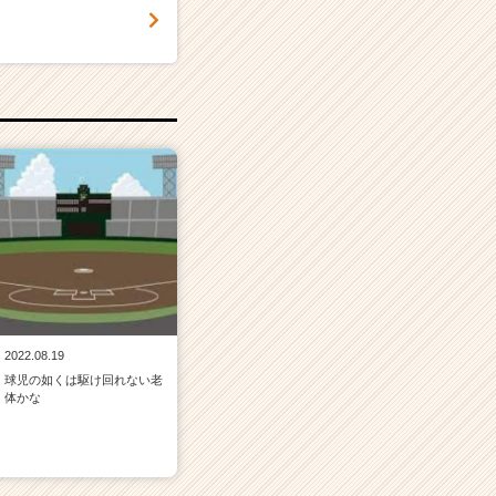
2022.08.19
球児の如くは駆け回れない老
体かな