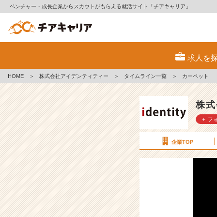
ベンチャー・成長企業からスカウトがもらえる就活サイト「チアキャリア」
カ
ー
求人を
ペ
ッ
HOME
＞
株式会社アイデンティティー
＞
タイムライン一覧
＞
カーペット
ト
【株
式
株式
会
＋ フ
社
ア
イ
企業TOP
デ
ン
テ
ィ
テ
ィ
ー