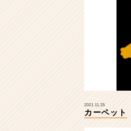
の
タ
イ
ム
ラ
イ
ン】
|
ベ
ン
チ
ャ
ー・
成
長
企
業
2021.11.25
か
カーペット
ら
ス
カ