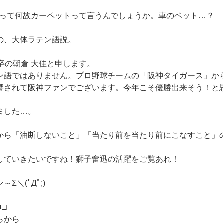
pet)って何故カーペットって言うんでしょうか。車のペット…？
の、大体ラテン語説。
卒の朝倉 大佳と申します。
ン語ではありません。プロ野球チームの「阪神タイガース」か
響されて阪神ファンでございます。今年こそ優勝出来そう！と
ました…。
から「油断しないこと」「当たり前を当たり前にこなすこと」
していきたいですね！獅子奮迅の活躍をご覧あれ！
Σ＼(ﾟДﾟ;)
■□
らから