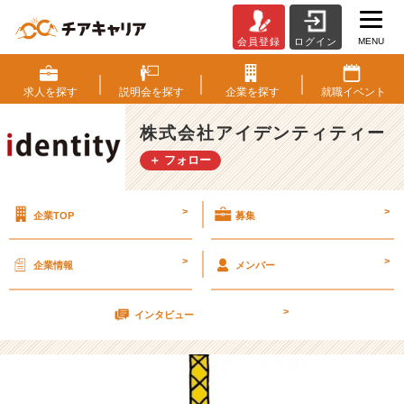
MENU
会員登録
ログイン
拙
い
文
求人を
探す
説明会を
探す
企業を
探す
就職
イベント
章
で
株式会社アイデンティティー
す
＋ フォロー
が
イ
マ
>
>
企業TOP
募集
ム
ラ
で
>
>
企業情報
メンバー
す。
【株
>
式
インタビュー
会
社
ア
イ