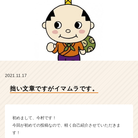
デ
ン
テ
ィ
テ
ィ
ー
の
タ
イ
ム
ラ
2021.11.17
イ
ン】
拙い文章ですがイマムラです。
|
ベ
ン
チ
初めまして、今村です！
ャ
ー・
今回が初めての投稿なので、軽く自己紹介させていただきま
成
す！
長