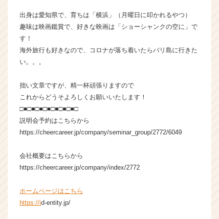
企
出身は愛知県で、育ちは「横浜」（月曜日に叩かれるやつ）
業
趣味は映画鑑賞で、好きな映画は「ショーシャンクの空に」で
か
す！
ら
海外旅行も好きなので、コロナが落ち着いたらバリ島に行きた
ス
カ
い。。。
ウ
ト
拙い文章ですが、精一杯頑張りますので
が
これからどうそよろしくお願いいたします！
届
□■□■□■□■□■□■□■□
く
説明会予約はこちらから
就
https://cheercareer.jp/company/seminar_group/2772/6049
活
サ
イ
会社概要はこちらから
ト
https://cheercareer.jp/company/index/2772
チ
ア
ホームページはこちら
キ
https://i
d-entity.jp/
ャ
リ