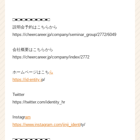
r
e
e
□■□■□■□■□■□■□■□
r）
説明会予約はこちらから
https://cheercareer.jp/company/seminar_group/2772/6049
会社概要はこちらから
https://cheercareer.jp/company/index/2772
ホームページはこち
ら
https://id-entity.j
p/
Twitter
https://twitter.com/identity_hr
Instagr
am
https://www.instagram.com/jinji_identi
ty/
□■□■□■□■□■□■□■□