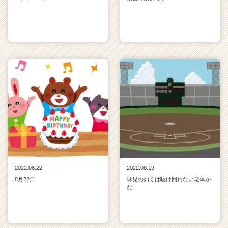
2022.08.22
2022.08.19
8月22日
球児の如くは駆け回れない老体か
な