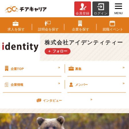
MENU
会員登録
ログイン
初
め
ま
求人を
探す
説明会を
探す
企業を
探す
就職
イベント
し
て
株式会社アイデンティティー
【株
＋ フォロー
式
会
社
>
>
企業TOP
募集
ア
イ
デ
>
>
企業情報
メンバー
ン
テ
>
ィ
インタビュー
テ
ィ
ー
の