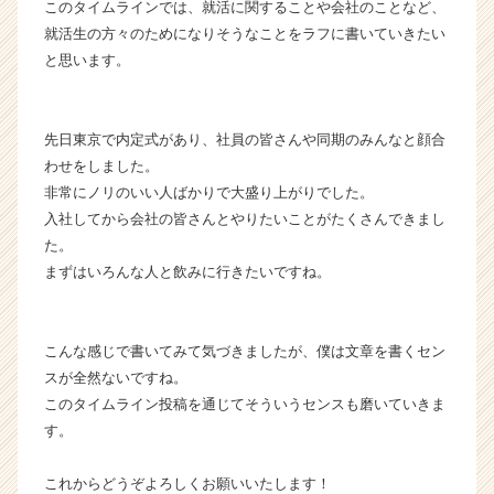
このタイムラインでは、就活に関することや会社のことなど、
が
就活生の方々のためになりそうなことをラフに書いていきたい
届
と思います。
く
就
活
サ
先日東京で内定式があり、社員の皆さんや同期のみんなと顔合
イ
わせをしました。
ト
非常にノリのいい人ばかりで大盛り上がりでした。
チ
入社してから会社の皆さんとやりたいことがたくさんできまし
ア
た。
キ
まずはいろんな人と飲みに行きたいですね。
ャ
リ
ア
（C
こんな感じで書いてみて気づきましたが、僕は文章を書くセン
h
スが全然ないですね。
e
このタイムライン投稿を通じてそういうセンスも磨いていきま
e
す。
r
C
これからどうぞよろしくお願いいたします！
a