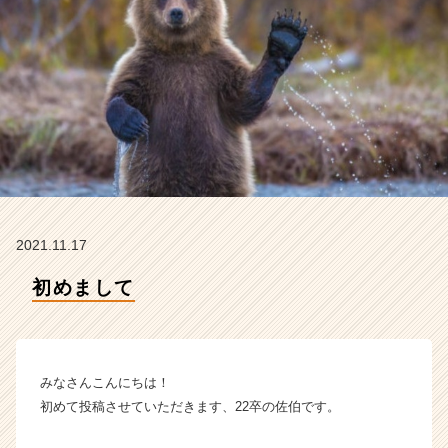
タ
イ
ム
ラ
イ
ン】
|
ベ
ン
チ
ャ
ー・
2021.11.17
成
長
初めまして
企
業
か
ら
みなさんこんにちは！
ス
カ
初めて投稿させていただきます、22卒の佐伯です。
ウ
ト