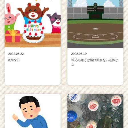
2022.08.22
2022.08.19
8月22日
球児の如くは駆け回れない老体か
な