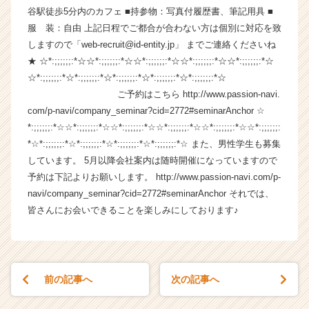
谷駅徒歩5分内のカフェ ■持参物：写真付履歴書、筆記用具 ■
|
ベ
服 装：自由 上記日程でご都合が合わない方は個別に対応を致
ン
しますので「web-recruit@id-entity.jp」 までご連絡くださいね
チ
★ ☆*:;;;;;;:*☆☆*:;;;;;;:*☆☆*:;;;;;;:*☆☆*:;;;;;;:*☆☆*:;;;;;;:*☆
ャ
☆*:;;;;;;:*☆*:;;;;;;:*☆*:;;;;;;:*☆*:;;;;;;:*☆*:;;;;;;:*☆
ー・
ご予約はこちら http://www.passion-navi.
成
com/p-navi/company_seminar?cid=2772#seminarAnchor ☆
長
*:;;;;;;:*☆☆*:;;;;;;:*☆☆*:;;;;;;:*☆☆*:;;;;;;:*☆☆*:;;;;;;:*☆☆*:;;;;;;:
企
業
*☆*:;;;;;;:*☆*:;;;;;;:*☆*:;;;;;;:*☆*:;;;;;;:*☆ また、男性学生も募集
か
しています。 5月以降会社案内は随時開催になっていますので
ら
予約は下記よりお願いします。 http://www.passion-navi.com/p-
ス
navi/company_seminar?cid=2772#seminarAnchor それでは、
カ
皆さんにお会いできることを楽しみにしております♪
ウ
ト
が
届
く
前の記事へ
次の記事へ
就
活