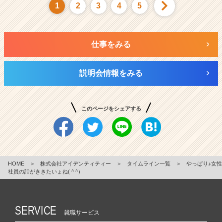
1
2
3
4
5
仕事をみる
説明会情報をみる
このページをシェアする
HOME
＞
株式会社アイデンティティー
＞
タイムライン一覧
＞
やっぱり♪女性
社員の話がききたいょね( ^ ^）
SERVICE
就職サービス