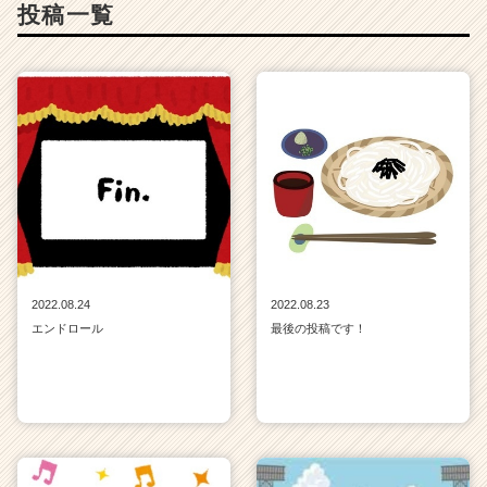
投稿一覧
サ
イ
ト
チ
ア
キ
ャ
リ
ア
（C
h
e
e
2022.08.24
2022.08.23
r
エンドロール
最後の投稿です！
C
a
r
e
e
r）