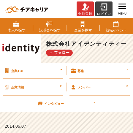
MENU
会員登録
ログイン
や
っ
ぱ
求人を
探す
説明会を
探す
企業を
探す
就職
イベント
り
♪
株式会社アイデンティティー
女
＋ フォロー
性
社
員
>
>
企業TOP
募集
の
話
が
>
>
企業情報
メンバー
き
き
>
た
インタビュー
い
ょ
ね
2014.05.07
(