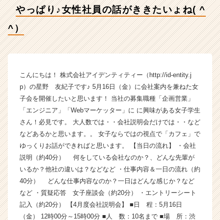
^
やっぱり♪女性社員の話がききたいょね( ^
^）
【株
^）
式
会
社
ア
イ
こんにちは！ 株式会社アイデンティティー（http://id-entity.j
デ
p）の星野 友紀子です♪ 5月16日（金）に会社案内を兼ねた女
ン
子会を開催したいと思います！ 当社の募集職種「企画営業」
テ
「エンジニア」「Webマーケッター」に に興味がある女子学生
ィ
さん！必見です。 大人数では・・会社説明会だけでは・・など
テ
などあるかと思います。。 女子ならではの視点で「カフェ」で
ィ
ゆっくりお話ができればと思います。 【当日の流れ】 ・会社
ー
の
説明（約40分） 何をしている会社なのか？、どんな先輩が
タ
いるか？他社の違いは？などなど ・仕事内容＆一日の流れ（約
イ
40分） どんな仕事内容なのか？一日はどんな感じか？など
ム
など ・質疑応答 女子座談会（約20分） ・エントリーシート
ラ
記入（約20分） 【4月度会社説明会】 ■日 程：5月16日
イ
（金） 12時00分～15時00分 ■人 数：10名まで ■場 所：渋
ン】