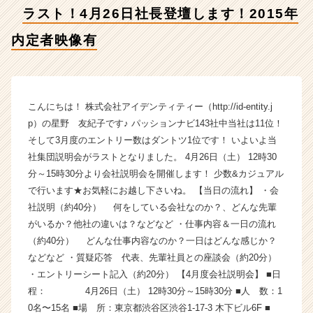
年
ラスト！4月26日社長登壇します！2015年
内
定
内定者映像有
者
映
像
有
【株
こんにちは！ 株式会社アイデンティティー（http://id-entity.j
式
p）の星野 友紀子です♪ パッションナビ143社中当社は11位！
会
そして3月度のエントリー数はダントツ1位です！ いよいよ当
社
社集団説明会がラストとなりました。 4月26日（土） 12時30
ア
分～15時30分より会社説明会を開催します！ 少数&カジュアル
イ
で行います★お気軽にお越し下さいね。 【当日の流れ】 ・会
デ
社説明（約40分） 何をしている会社なのか？、どんな先輩
ン
テ
がいるか？他社の違いは？などなど ・仕事内容＆一日の流れ
ィ
（約40分） どんな仕事内容なのか？一日はどんな感じか？
テ
などなど ・質疑応答 代表、先輩社員との座談会（約20分）
ィ
・エントリーシート記入（約20分） 【4月度会社説明会】 ■日
ー
程： 4月26日（土） 12時30分～15時30分 ■人 数：1
の
0名〜15名 ■場 所：東京都渋谷区渋谷1-17-3 木下ビル6F ■
タ