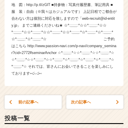
地 図：http://p.tl/zGlT ■持参物：写真付履歴書、筆記用具 ■
イ
ム
服 装：自由（※我々はカジュアルです） 上記日程でご都合が
ラ
合わない方は個別に対応を致しますので「web-recruit@id-entit
イ
y.jp」 までご連絡くださいね★ ☆*:;;;;;;:*☆☆*:;;;;;;:*☆☆
ン】
*:;;;;;;:*☆☆*:;;;;;;:*☆☆*:;;;;;;:*☆☆*:;;;;;;:*☆*:;;;;;;:*☆*:;;;;;;:*
|
☆*:;;;;;;:*☆*:;;;;;;:*☆ ご予約
ベ
はこちら http://www.passion-navi.com/p-navi/company_semina
ン
r?cid=2772#seminarAnchor ☆*:;;;;;;:*☆☆*:;;;;;;:*☆☆*:;;;;;;:*☆
チ
ャ
☆*:;;;;;;:*☆☆*:;;;;;;:*☆☆*:;;;;;;:*☆*:;;;;;;:*☆*:;;;;;;:*☆*:;;;;;;:*☆
ー・
*:;;;;;;:*☆ それでは、皆さんにお会いできることを楽しみにし
成
ております⑅ර⌔ර⑅
長
企
業
か
ら
前の記事へ
次の記事へ
ス
カ
投稿一覧
ウ
ト