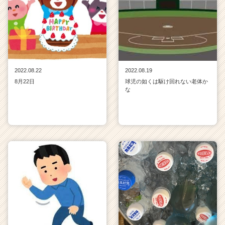
r
e
e
r）
2022.08.22
2022.08.19
8月22日
球児の如くは駆け回れない老体か
な