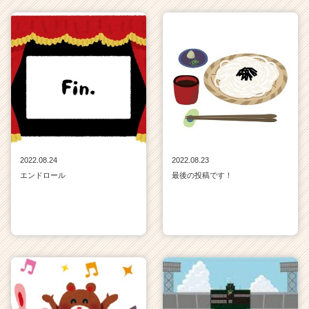
が
届
く
就
活
サ
イ
ト
チ
ア
キ
2022.08.24
2022.08.23
ャ
エンドロール
最後の投稿です！
リ
ア
（C
h
e
e
r
C
a