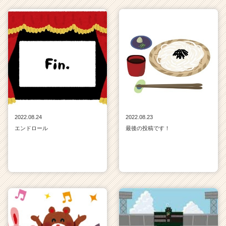
が
届
く
就
活
サ
イ
ト
チ
ア
キ
2022.08.24
2022.08.23
ャ
エンドロール
最後の投稿です！
リ
ア
（C
h
e
e
r
C
a