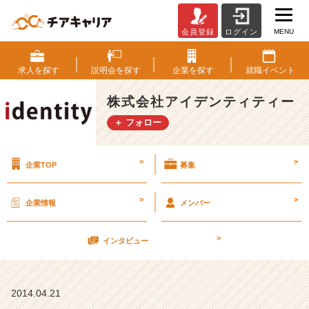
MENU
会員登録
ログイン
3
月
度
求人を
探す
説明会を
探す
企業を
探す
就職
イベント
エ
ン
株式会社アイデンティティー
ト
＋ フォロー
リ
ー
数
>
>
企業TOP
募集
ダ
ン
ト
>
>
企業情報
メンバー
ツ
1
>
位
インタビュー
企
業
4
2014.04.21
月