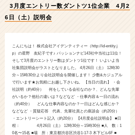
2
3月度エントリー数ダントツ1位企業 4月2
6
日
6日（土）説明会
（土）
説
明
会
【株
こんにちは！ 株式会社アイデンティティー（http://id-entity.j
式
p）の星野 友紀子です♪ パッションナビ143社中当社は11位！
会
そして3月度のエントリー数はダントツ1位です！ いよいよ当
社
社集団説明会がラストとなりました。 4月26日（土） 12時30
ア
分～15時30分より会社説明会を開催します！ 少数&カジュアル
イ
で行います★お気軽にお越し下さいね。 【当日の流れ】 ・会
デ
社説明（約40分） 何をしている会社なのか？、どんな先輩
ン
テ
がいるか？他社の違いは？などなど ・仕事内容＆一日の流れ
ィ
（約40分） どんな仕事内容なのか？一日はどんな感じか？
テ
などなど ・質疑応答 代表、先輩社員との座談会（約20分）
ィ
・エントリーシート記入（約20分） 【4月度会社説明会】 ■日
ー
程： 4月26日（土） 12時30分～15時30分 ■人 数：1
の
0名〜15名 ■場 所：東京都渋谷区渋谷1-17-3 木下ビル6F ■
タ