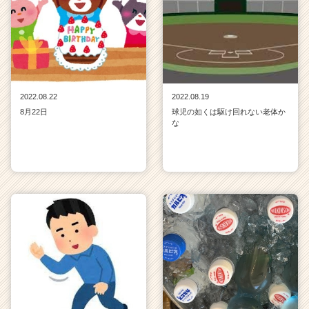
r
e
e
r）
2022.08.22
2022.08.19
8月22日
球児の如くは駆け回れない老体か
な