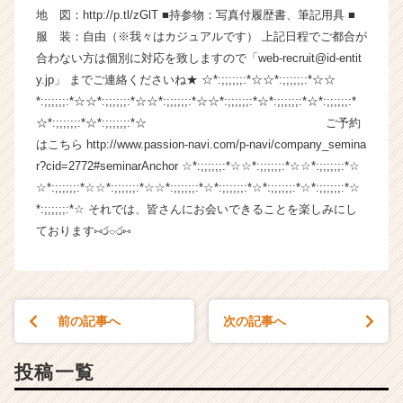
地 図：http://p.tl/zGlT ■持参物：写真付履歴書、筆記用具 ■
イ
ム
服 装：自由（※我々はカジュアルです） 上記日程でご都合が
ラ
合わない方は個別に対応を致しますので「web-recruit@id-entit
イ
y.jp」 までご連絡くださいね★ ☆*:;;;;;;:*☆☆*:;;;;;;:*☆☆
ン】
*:;;;;;;:*☆☆*:;;;;;;:*☆☆*:;;;;;;:*☆☆*:;;;;;;:*☆*:;;;;;;:*☆*:;;;;;;:*
|
☆*:;;;;;;:*☆*:;;;;;;:*☆ ご予約
ベ
はこちら http://www.passion-navi.com/p-navi/company_semina
ン
r?cid=2772#seminarAnchor ☆*:;;;;;;:*☆☆*:;;;;;;:*☆☆*:;;;;;;:*☆
チ
ャ
☆*:;;;;;;:*☆☆*:;;;;;;:*☆☆*:;;;;;;:*☆*:;;;;;;:*☆*:;;;;;;:*☆*:;;;;;;:*☆
ー・
*:;;;;;;:*☆ それでは、皆さんにお会いできることを楽しみにし
成
ております⑅ර⌔ර⑅
長
企
業
か
ら
前の記事へ
次の記事へ
ス
カ
投稿一覧
ウ
ト