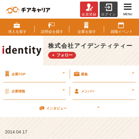
MENU
会員登録
ログイン
4
月
2
求人を
探す
説明会を
探す
企業を
探す
就職
イベント
9
日
株式会社アイデンティティー
（土）
＋ フォロー
社
長
登
>
>
企業TOP
募集
壇
し
ま
>
>
企業情報
メンバー
す！
2
>
0
インタビュー
1
5
年
2014.04.17
内