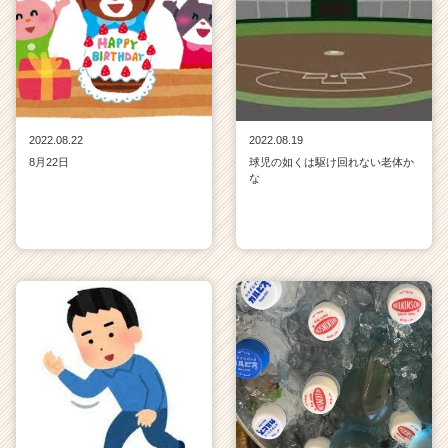
e
e
r）
2022.08.22
2022.08.19
8月22日
球児の如くは駆け回れない老体か
な