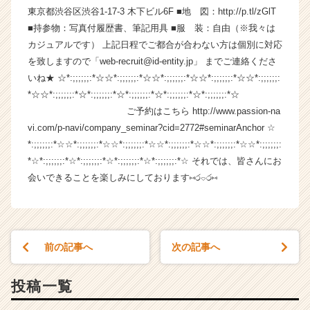
東京都渋谷区渋谷1-17-3 木下ビル6F ■地 図：http://p.tl/zGlT
ム
ラ
■持参物：写真付履歴書、筆記用具 ■服 装：自由（※我々は
イ
カジュアルです） 上記日程でご都合が合わない方は個別に対応
ン】
を致しますので「web-recruit@id-entity.jp」 までご連絡くださ
|
いね★ ☆*:;;;;;;:*☆☆*:;;;;;;:*☆☆*:;;;;;;:*☆☆*:;;;;;;:*☆☆*:;;;;;;:
ベ
*☆☆*:;;;;;;:*☆*:;;;;;;:*☆*:;;;;;;:*☆*:;;;;;;:*☆*:;;;;;;:*☆
ン
ご予約はこちら http://www.passion-na
チ
vi.com/p-navi/company_seminar?cid=2772#seminarAnchor ☆
ャ
ー・
*:;;;;;;:*☆☆*:;;;;;;:*☆☆*:;;;;;;:*☆☆*:;;;;;;:*☆☆*:;;;;;;:*☆☆*:;;;;;;:
成
*☆*:;;;;;;:*☆*:;;;;;;:*☆*:;;;;;;:*☆*:;;;;;;:*☆ それでは、皆さんにお
長
会いできることを楽しみにしております⑅ර⌔ර⑅
企
業
か
ら
ス
前の記事へ
次の記事へ
カ
ウ
投稿一覧
ト
が