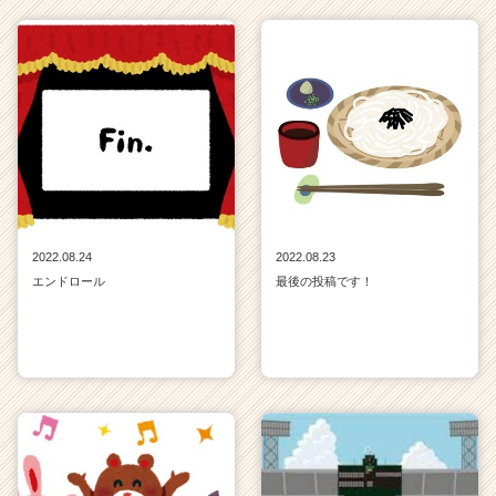
届
く
就
活
サ
イ
ト
チ
ア
キ
ャ
2022.08.24
2022.08.23
リ
エンドロール
最後の投稿です！
ア
（C
h
e
e
r
C
a
r