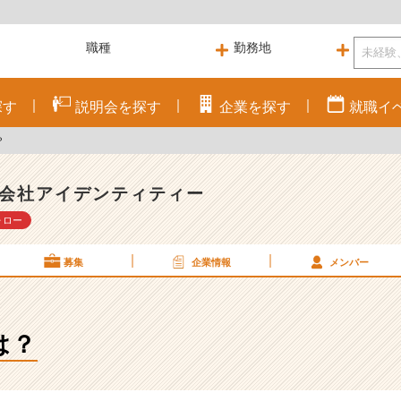
探す
説明会を
探す
企業を
探す
就職
イ
？
会社アイデンティティー
ォロー
募集
企業情報
メンバー
は？