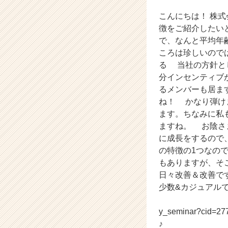
ー
こんにちは！ 株式会社
の
タ
徴をご紹介したい
イ
で、なんと平均年
ム
ころは珍しいので
ラ
る 当社の方針と
イ
分インセンティブ
ン】
るメンバーも居ま
|
ね！ かなり弾け
ベ
ン
ます。ちなみに私
チ
ますね。 お陰さ
ャ
に成長をするので
ー・
の特徴の1つなの
成
もありますが、そ
長
日々改善＆改善です
企
少数&カジュアル
業
か
【会社説明会予約はこ
ら
y_seminar?c
ス
♪