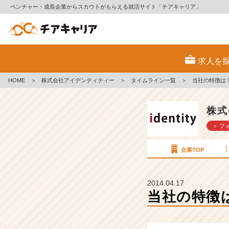
ベンチャー・成長企業からスカウトがもらえる就活サイト「チアキャリア」
当
社
求人を
の
特
HOME
＞
株式会社アイデンティティー
＞
タイムライン一覧
＞
当社の特徴は
徴
は？
【株
株式
式
＋ フ
会
社
ア
企業TOP
イ
デ
ン
2014.04.17
テ
当社の特徴
ィ
テ
ィ