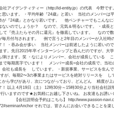
アイデンティティー（http://id-entity.jp）の代表 今野
と思います。 ・平均年齢『24歳』と若い 当社のメンバーは
齢が『24歳』とかなり若いです。 他ベンチャーでもこんなに
はないのでしょうか？ なので、元気＆明るいです。 ・成長
して『売上たらその月に還元』を徹底しています。 なので数
が毎月付与されます。 例で言うと2年目のメンバーが入社時
す！ ・吞み会が多い 当社メンバーは前述したように若いの
ます。先日2015年卒インターンシップと呑んだのですが、大
も弾けます。笑 ・なによりメンバー、会社が成長している 
まで毎期黒字でいます！ メンバー成長=会社の成長で、当社
、会社も成長を しています。 ・新規事業、サービスを生ん
ですが、毎期2〜3の事業またはサービスを絶対リリースを し
こから学びがあり、次につながっており、どんどん 精度が上
！ 以上 4月19日（土） 12時30分～15時30分より当社会社
で行いますのです★お気軽にお越し下さいね。 お友達もお
ちら】 http://www.passion-navi.com/p-
id=2772#seminarAnchor それでは、皆さんにお会いできるこ