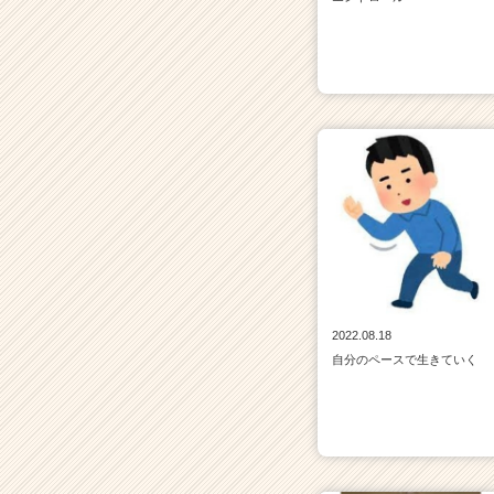
C
a
r
e
e
r）
2022.08.18
自分のペースで生きていく