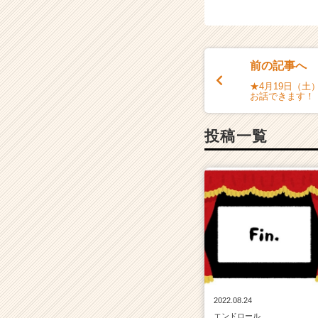
カ
ウ
ト
が
届
前の記事へ
く
★4月19日（土
就
お話できます！
活
サ
投稿一覧
イ
ト
チ
ア
キ
ャ
リ
ア
（C
h
e
e
2022.08.24
r
エンドロール