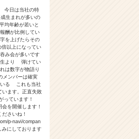
です。 今日は当社の特
平成生まれが多いの
平均年齢が若いと
と報酬が比例してい
字を上げたらその
の倍以上になってい
で吞み会が多いです
学生より 弾けてい
これは数字が物語り
のメンバーは確実
でいる これも当社
ています。正直失敗
がっています！
説明会を開催します！
誘いくださいね！
navi/compan
とを楽しみにしております