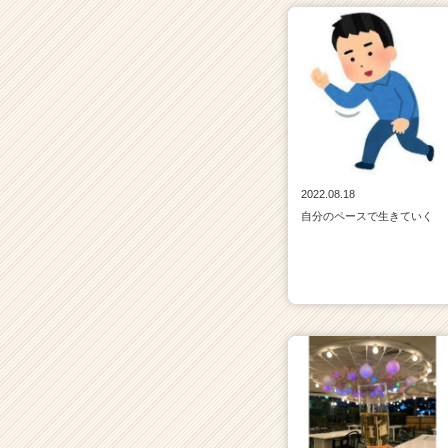
ア
キ
ャ
リ
ア
（C
h
e
e
2022.08.18
r
自分のペースで生きていく
C
a
r
e
e
r）