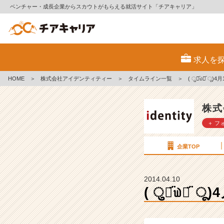
ベンチャー・成長企業からスカウトがもらえる就活サイト「チアキャリア」
(
ु⚈᷁
求人を
௰
⚈᷁
HOME
＞
株式会社アイデンティティー
＞
タイムライン一覧
＞
( ु⚈᷁௰⚈᷁ 
ू)
4
月
株式
1
＋ フ
2
日
（土）
企業TOP
会
社
説
2014.04.10
明
( ु⚈᷁௰⚈᷁
会
【株
式