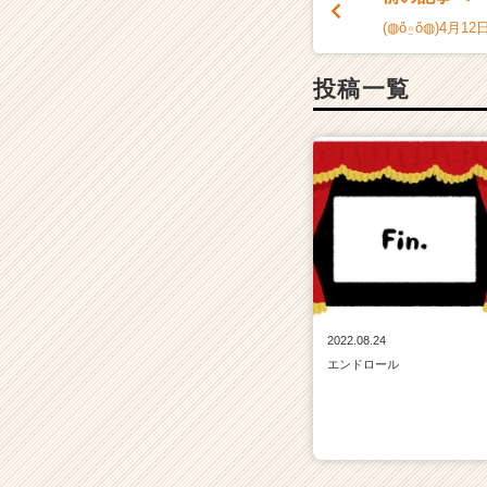
チ
ャ
(◍ὅ⍛ὅ◍)4月
ー・
成
投稿一覧
長
企
業
か
ら
ス
カ
ウ
ト
が
届
2022.08.24
く
エンドロール
就
活
サ
イ
ト
チ