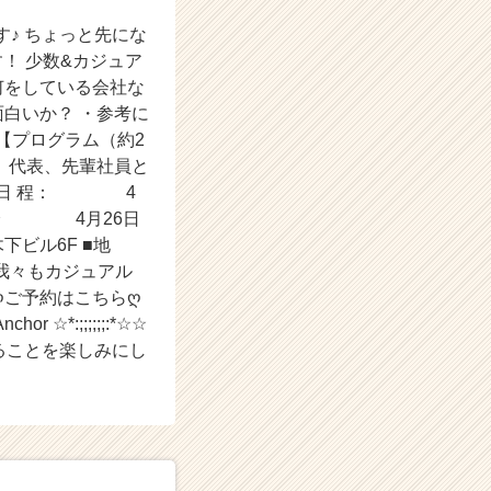
子です♪ ちょっと先にな
す！ 少数&カジュア
何をしている会社な
面白いか？ ・参考に
 【プログラム（約2
答、代表、先輩社員と
】 ■日 程： 4
30分 4月26日
 木下ビル6F ■地
 ※我々もカジュアル
:*☆ ღවꇳවღご予約はこちらღ
chor ☆*:;;;;;;:*☆☆
んにお会いできることを楽しみにし