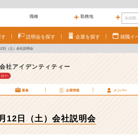
探す
説明会を
探す
企業を
探す
就職
イ
ू)4月12日（土）会社説明会
会社アイデンティティー
ォロー
募集
企業情報
メンバー
 ू)4月12日（土）会社説明会