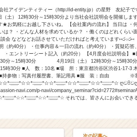
アイデンティティー（http://id-entity.jp）の星野 友紀
2日（土） 12時30分～15時30分より当社会社説明会を開催しま
す★お気軽にお越し下さいね。 【会社案内の流れ】 当日は ・
いは？ ・どんな人材を求めているか？ ・働くのはどれくらい
相談会 などなどお話させていただければと考えています⑅ර⌔ර⑅
明（約40分） ・仕事内容＆一日の流れ（約40分） ・質疑応
） ・エントリーシート記入（約20分） 【4月度会社説明会
2時30分～15時30分 4月19日（土） 12時30分～15時
～15時30分 ■人 数：10名 ■場 所：東京都渋谷区渋谷1-17-3
.tl/zGlT ■持参物：写真付履歴書、筆記用具 ■服 装：自由
☆*:;;;;;;:*☆☆*:;;;;;;:*☆☆*:;;;;;;:*☆☆*:;;;;;;:*☆☆*:;;;;;;
assion-navi.com/p-navi/company_seminar?cid=2772#seminarAn
;;;;;:*☆☆*:;;;;;;:*☆☆*:;;;;;;:*☆☆*:;;;;;;:*☆ それでは、皆さ
次の記事へ