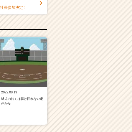
 社長参加決定！
2022.08.19
球児の如くは駆け回れない老
体かな