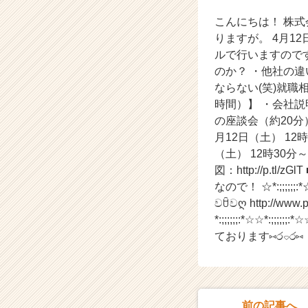
会
こんにちは！ 株式会社
社
ア
りますが。 4月1
イ
ルで行いますので
デ
のか？ ・他社の違
ン
ならない(笑)就職
テ
時間）】 ・会社説
ィ
の座談会（約20分
テ
月12日（土） 1
ィ
ー
（土） 12時30分
の
図：http://p
タ
なので！ ☆*:;;;;;;:*☆
イ
වꇳවღ http://www.p
ム
*:;;;;;;:*☆☆*:;
ラ
ております⑅ර⌔ර⑅
イ
ン】
|
ベ
ン
前の記事へ