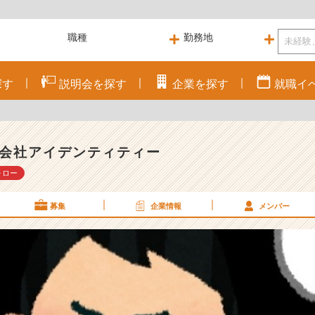
探す
説明会を
探す
企業を
探す
就職
イ
。
会社アイデンティティー
ォロー
募集
企業情報
メンバー