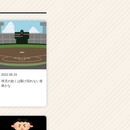
2022.08.19
球児の如くは駆け回れない老
体かな