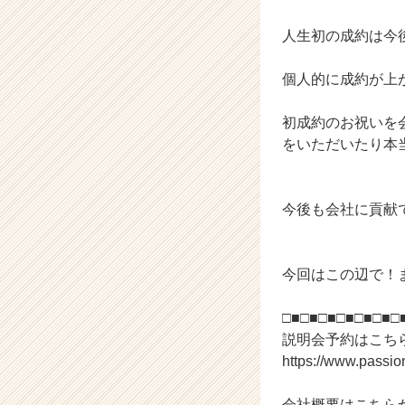
C
人生初の成約は今
a
r
e
個人的に成約が上
e
r）
初成約のお祝いを
をいただいたり本
今後も会社に貢献
今回はこの辺で！
□■□■□■□■□■□■□
説明会予約はこち
https://www.passi
会社概要はこちら