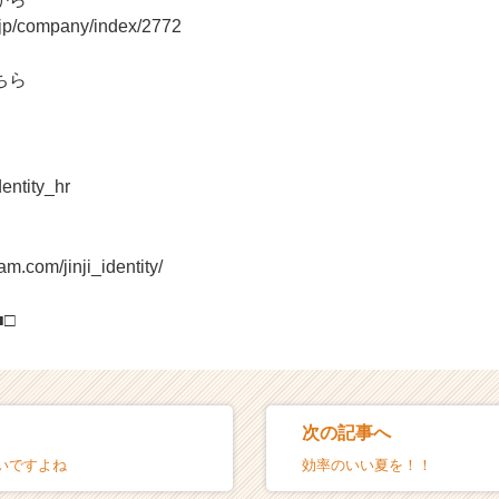
r.jp/company/index/2772
ちら
dentity_hr
am.com/jinji_identity/
■□
次の記事へ
いですよね
効率のいい夏を！！