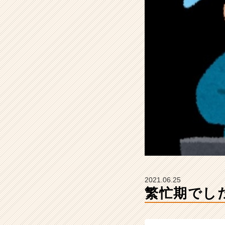
ー
の
タ
イ
ム
ラ
イ
ン】
|
ベ
ン
チ
ャ
ー・
成
長
企
2021.06.25
業
繁忙期でし
か
ら
ス