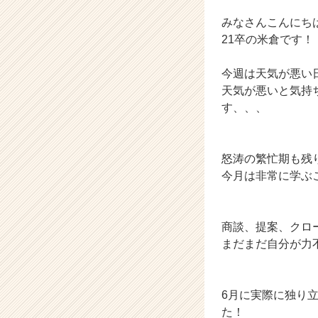
カ
ウ
みなさんこんにち
ト
21卒の米倉です！
が
届
今週は天気が悪い
く
天気が悪いと気持
就
す、、、
活
サ
イ
ト
怒涛の繁忙期も残
チ
今月は非常に学ぶ
ア
キ
ャ
商談、提案、クロ
リ
ア
まだまだ自分が力
（C
h
e
6月に実際に独り
e
た！
r