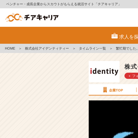
ベンチャー・成長企業からスカウトがもらえる就活サイト「チアキャリア」
繁
忙
求人を
期
で
HOME
＞
株式会社アイデンティティー
＞
タイムライン一覧
＞
繁忙期でした
し
た。
【株
株式
式
＋ フ
会
社
ア
企業TOP
イ
デ
ン
テ
ィ
テ
ィ