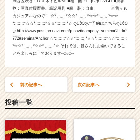
渋谷区渋谷1-17-3 木下ビル6F ■地 図：http://p.tl/zGlT ■持参
ー・
物：写真付履歴書、筆記用具 ■服 装：自由 ※我々も
成
カジュアルなので！ ☆*:;;;;;;:*☆☆*:;;;;;;:*☆☆*:;;;;;;:*☆☆
長
*:;;;;;;:*☆☆*:;;;;;;:*☆☆*:;;;;;;:*☆ ღවꇳවღご予約はこちらღවꇳව
企
ღ http://www.passion-navi.com/p-navi/company_seminar?cid=2
業
772#seminarAnchor ☆*:;;;;;;:*☆☆*:;;;;;;:*☆☆*:;;;;;;:*☆☆*:;;;;;;:
か
ら
*☆☆*:;;;;;;:*☆☆*:;;;;;;:*☆ それでは、皆さんにお会いできるこ
ス
とを楽しみにしております⑅ර⌔ර⑅
カ
ウ
ト
が
前の記事へ
次の記事へ
届
く
就
投稿一覧
活
サ
イ
ト
チ
ア