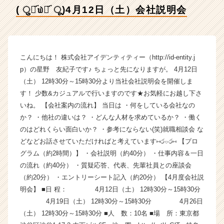
社
( ु⚈᷁௰⚈᷁ ू)4月12日（土）会社説明会
ア
イ
デ
ン
テ
こんにちは！ 株式会社アイデンティティー（http://id-entity.j
ィ
p）の星野 友紀子です♪ ちょっと先になりますが。 4月12日
テ
（土） 12時30分～15時30分より当社会社説明会を開催しま
ィ
す！ 少数&カジュアルで行いますのです★お気軽にお越し下さ
ー
いね。 【会社案内の流れ】 当日は ・何をしている会社なの
の
か？ ・他社の違いは？ ・どんな人材を求めているか？ ・働く
タ
イ
のはどれくらい面白いか？ ・参考にならない(笑)就職相談会 な
ム
どなどお話させていただければと考えています⑅ර⌔ර⑅ 【プロ
ラ
グラム（約2時間）】 ・会社説明（約40分） ・仕事内容＆一日
イ
の流れ（約40分） ・質疑応答、代表、先輩社員との座談会
ン】
（約20分） ・エントリーシート記入（約20分） 【4月度会社説
|
明会】 ■日 程： 4月12日（土） 12時30分～15時30分
ベ
4月19日（土） 12時30分～15時30分 4月26日
ン
チ
（土） 12時30分～15時30分 ■人 数：10名 ■場 所：東京都
ャ