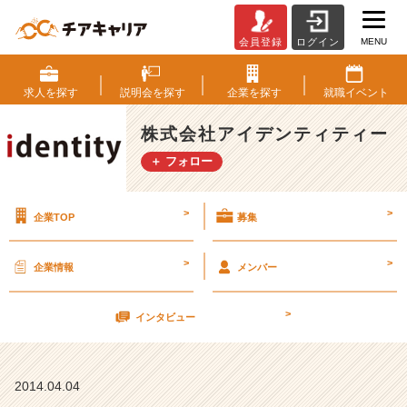
MENU
会員登録
ログイン
(
ु⚈᷁
௰
求人を
探す
説明会を
探す
企業を
探す
就職
イベント
⚈᷁
ू)
株式会社アイデンティティー
4
＋ フォロー
月
1
2
>
>
企業TOP
募集
日
（土）
会
>
>
企業情報
メンバー
社
説
>
明
インタビュー
会
【株
式
2014.04.04
会