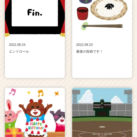
キ
ャ
リ
ア
（C
h
e
2022.08.24
2022.08.23
e
エンドロール
最後の投稿です！
r
C
a
r
e
e
r）