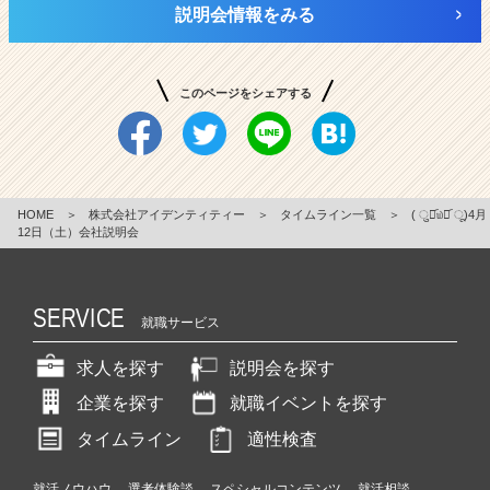
説明会情報をみる
このページをシェアする
HOME
＞
株式会社アイデンティティー
＞
タイムライン一覧
＞
( ु⚈᷁௰⚈᷁ ू)4月
12日（土）会社説明会
SERVICE
就職サービス
求人を探す
説明会を探す
企業を探す
就職イベントを探す
タイムライン
適性検査
就活ノウハウ
選考体験談
スペシャルコンテンツ
就活相談