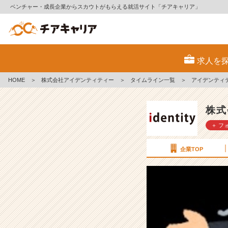
ベンチャー・成長企業からスカウトがもらえる就活サイト「チアキャリア」
ア
イ
求人を
デ
ン
HOME
＞
株式会社アイデンティティー
＞
タイムライン一覧
＞
アイデンティ
テ
ィ
テ
株式
ィ
＋ フ
ー
で
仕
企業TOP
事
を
す
る
と
い
う