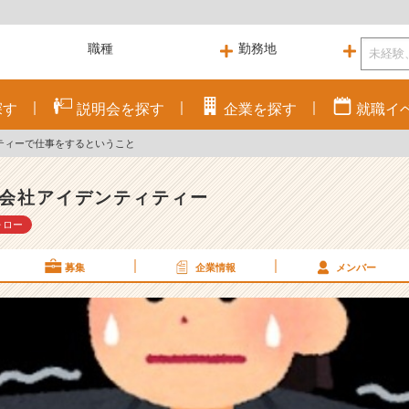
探す
説明会を
探す
企業を
探す
就職
イ
ティーで仕事をするということ
会社アイデンティティー
ォロー
募集
企業情報
メンバー