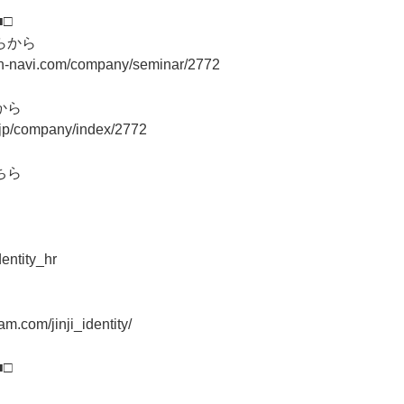
■□
らから
on-navi.com/company/seminar/2772
から
r.jp/company/index/2772
ちら
dentity_hr
am.com/jinji_identity/
■□