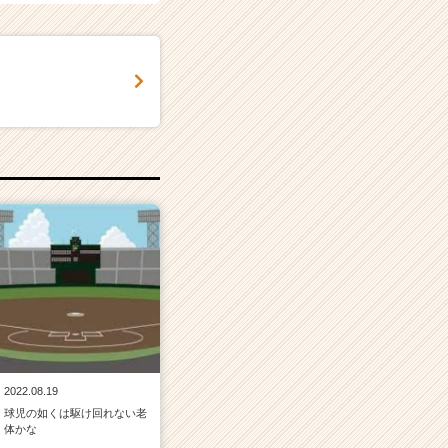
2022.08.19
球児の如くは駆け回れない老
体かな