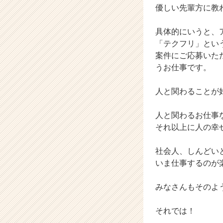
優しい先輩方に教
サ
イ
ト
具体的にいうと、
チ
「テクフリ」とい
ア
案件にご応募いた
キ
うお仕事です。
ャ
リ
人と関わることが
ア
（C
h
人と関わるお仕事
e
それ以上に人の幸
e
r
社会人、しんどい
C
いま仕事するのが
a
r
みなさんもそのよ
e
e
r）
それでは！