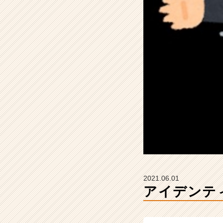
こ
と
【株
式
会
社
ア
イ
デ
ン
テ
ィ
テ
ィ
ー
の
タ
2021.06.01
イ
アイデンテ
ム
ラ
イ