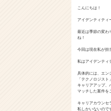
ン】
|
こんにちは！
ベ
ン
アイデンティティ
チ
ャ
最近は季節の変わ
ー・
ね！
成
長
企
今回は現在私が担
業
か
私はアイデンティ
ら
ス
具体的には、エン
カ
「テクノロジスト
ウ
ト
キャリアアップ、
が
マッチした案件を
届
く
キャリアカウンセ
就
私しかいないので
活