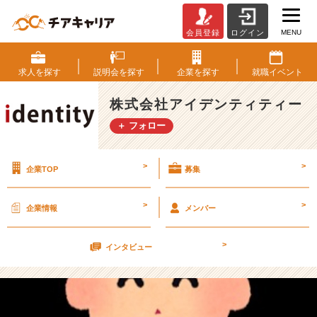
MENU
会員登録
ログイン
小
さ
な
求人を
探す
説明会を
探す
企業を
探す
就職
イベント
こ
と
株式会社アイデンティティー
か
＋ フォロー
ら！
【株
式
>
>
企業TOP
募集
会
社
ア
>
>
企業情報
メンバー
イ
デ
>
ン
インタビュー
テ
ィ
テ
ィ