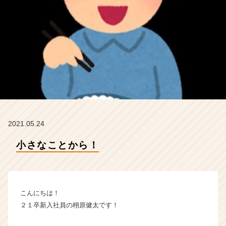
ー
の
タ
イ
ム
ラ
イ
ン】
|
ベ
ン
チ
2021.05.24
ャ
ー・
小さなことから！
成
長
企
業
こんにちは！
か
ら
２１卒新入社員の栩原健太です！
ス
カ