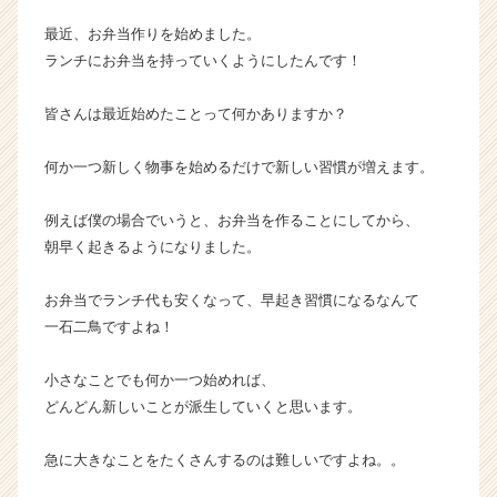
ウ
最近、お弁当作りを始めました。
ト
ランチにお弁当を持っていくようにしたんです！
が
届
皆さんは最近始めたことって何かありますか？
く
就
活
何か一つ新しく物事を始めるだけで新しい習慣が増えます。
サ
イ
例えば僕の場合でいうと、お弁当を作ることにしてから、
ト
朝早く起きるようになりました。
チ
ア
お弁当でランチ代も安くなって、早起き習慣になるなんて
キ
ャ
一石二鳥ですよね！
リ
ア
小さなことでも何か一つ始めれば、
（C
どんどん新しいことが派生していくと思います。
h
e
急に大きなことをたくさんするのは難しいですよね。。
e
r