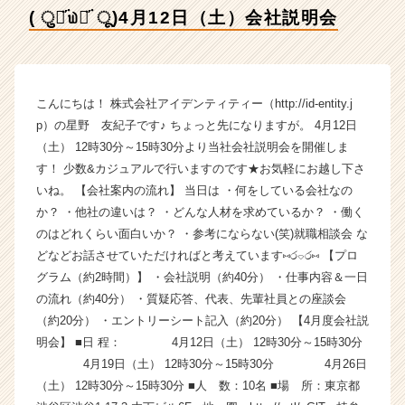
社
( ु⚈᷁௰⚈᷁ ू)4月12日（土）会社説明会
ア
イ
デ
ン
テ
こんにちは！ 株式会社アイデンティティー（http://id-entity.j
ィ
p）の星野 友紀子です♪ ちょっと先になりますが。 4月12日
テ
（土） 12時30分～15時30分より当社会社説明会を開催しま
ィ
す！ 少数&カジュアルで行いますのです★お気軽にお越し下さ
ー
いね。 【会社案内の流れ】 当日は ・何をしている会社なの
の
か？ ・他社の違いは？ ・どんな人材を求めているか？ ・働く
タ
イ
のはどれくらい面白いか？ ・参考にならない(笑)就職相談会 な
ム
どなどお話させていただければと考えています⑅ර⌔ර⑅ 【プロ
ラ
グラム（約2時間）】 ・会社説明（約40分） ・仕事内容＆一日
イ
の流れ（約40分） ・質疑応答、代表、先輩社員との座談会
ン】
（約20分） ・エントリーシート記入（約20分） 【4月度会社説
|
明会】 ■日 程： 4月12日（土） 12時30分～15時30分
ベ
4月19日（土） 12時30分～15時30分 4月26日
ン
チ
（土） 12時30分～15時30分 ■人 数：10名 ■場 所：東京都
ャ