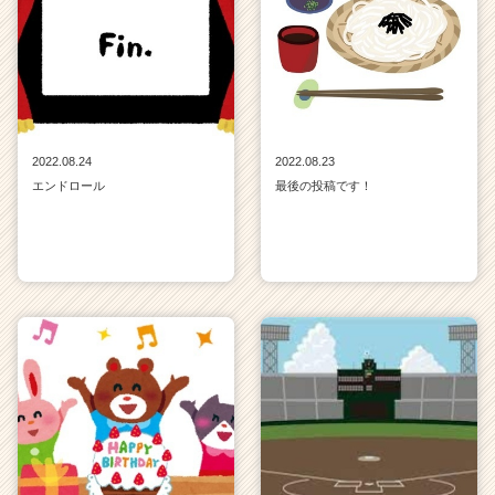
キ
ャ
リ
ア
（C
h
e
2022.08.24
2022.08.23
e
エンドロール
最後の投稿です！
r
C
a
r
e
e
r）