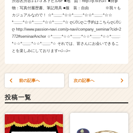
渋谷区渋谷1-17-3 木下ビル6F ■地 図：http://p.tl/zGlT ■持参
ー・
物：写真付履歴書、筆記用具 ■服 装：自由 ※我々も
成
カジュアルなので！ ☆*:;;;;;;:*☆☆*:;;;;;;:*☆☆*:;;;;;;:*☆☆
長
*:;;;;;;:*☆☆*:;;;;;;:*☆☆*:;;;;;;:*☆ ღවꇳවღご予約はこちらღවꇳව
企
ღ http://www.passion-navi.com/p-navi/company_seminar?cid=2
業
772#seminarAnchor ☆*:;;;;;;:*☆☆*:;;;;;;:*☆☆*:;;;;;;:*☆☆*:;;;;;;:
か
ら
*☆☆*:;;;;;;:*☆☆*:;;;;;;:*☆ それでは、皆さんにお会いできるこ
ス
とを楽しみにしております⑅ර⌔ර⑅
カ
ウ
ト
が
前の記事へ
次の記事へ
届
く
就
投稿一覧
活
サ
イ
ト
チ
ア