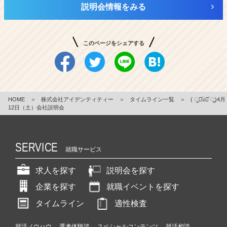
説明会情報をみる
このページをシェアする
HOME
＞
株式会社アイデンティティー
＞
タイムライン一覧
＞
( ु⚈᷁௰⚈᷁ ू)4月
12日（土）会社説明会
SERVICE
就職サービス
求人を探す
説明会を探す
企業を探す
就職イベントを探す
タイムライン
適性検査
就活ノウハウ
選考体験談
スペシャルコンテンツ
就活相談