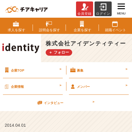
MENU
会員登録
ログイン
(
ु⚈᷁
௰
求人を
探す
説明会を
探す
企業を
探す
就職
イベント
⚈᷁
ू)
株式会社アイデンティティー
4
＋ フォロー
月
1
2
>
>
企業TOP
募集
日
（土）
会
>
>
企業情報
メンバー
社
説
>
明
インタビュー
会
【株
式
2014.04.01
会