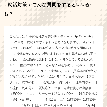
会
就活対策：こんな質問をするといいか
社
ア
も？
イ
デ
ン
テ
ィ
こんにちは！ 株式会社アイデンティティー（http://id-entity.j
テ
p）の星野 友紀子です♪ ちょっと先になりますが。 4月12日
ィ
（土） 12時30分～15時30分より当社会社説明会を開催しま
ー
す！ 少数&カジュアルで行いますのです★お気軽にお越し下さ
の
いね。 【会社案内の流れ】 当日は ・何をしている会社なの
タ
か？ ・他社の違いは？ ・どんな人材を求めているか？ ・働く
イ
のはどれくらい面白いか？ ・参考にならない(笑)就職相談会 な
ム
ラ
どなどお話させていただければと考えています⑅ර⌔ර⑅ 【プロ
イ
グラム（約2時間）】 ・会社説明（約40分） ・仕事内容＆一日
ン】
の流れ（約40分） ・質疑応答、代表、先輩社員との座談会
|
（約20分） ・エントリーシート記入（約20分） 【4月度会社説
ベ
明会】 ■日 程： 4月12日（土） 12時30分～15時30分
ン
4月19日（土） 12時30分～15時30分 4月26日
チ