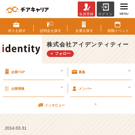
MENU
会員登録
ログイン
就
活
対
求人を
探す
説明会を
探す
企業を
探す
就職
イベント
策：
こ
株式会社アイデンティティー
ん
＋ フォロー
な
質
問
>
>
企業TOP
募集
を
す
る
>
>
企業情報
メンバー
と
い
>
い
インタビュー
か
も？
【株
2014.03.31
式