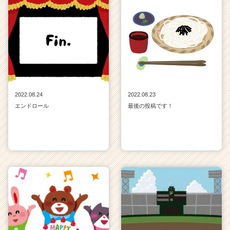
ア
キ
ャ
リ
ア
（C
h
e
e
2022.08.24
2022.08.23
r
エンドロール
最後の投稿です！
C
a
r
e
e
r）