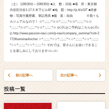
（土） 12時30分～15時30分 ■人 数：10名 ■場 所：東京都
ャ
ー・
渋谷区渋谷1-17-3 木下ビル6F ■地 図：http://p.tl/zGlT ■持参
成
物：写真付履歴書、筆記用具 ■服 装：自由 ※我々も
長
カジュアルなので！ ☆*:;;;;;;:*☆☆*:;;;;;;:*☆☆*:;;;;;;:*☆☆
企
*:;;;;;;:*☆☆*:;;;;;;:*☆☆*:;;;;;;:*☆ ღවꇳවღご予約はこちらღවꇳව
業
ღ http://www.passion-navi.com/p-navi/company_seminar?cid=2
か
772#seminarAnchor ☆*:;;;;;;:*☆☆*:;;;;;;:*☆☆*:;;;;;;:*☆☆*:;;;;;;:
ら
*☆☆*:;;;;;;:*☆☆*:;;;;;;:*☆ それでは、皆さんにお会いできるこ
ス
カ
とを楽しみにしております⑅ර⌔ර⑅
ウ
ト
が
届
前の記事へ
次の記事へ
く
就
活
投稿一覧
サ
イ
ト
チ