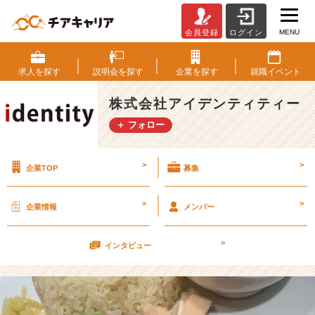
MENU
会員登録
ログイン
苦
戦
中、、、
求人を
探す
説明会を
探す
企業を
探す
就職
イベント
【株
式
株式会社アイデンティティー
会
＋ フォロー
社
ア
イ
>
>
企業TOP
募集
デ
ン
テ
>
>
企業情報
メンバー
ィ
テ
>
ィ
インタビュー
ー
の
タ
イ