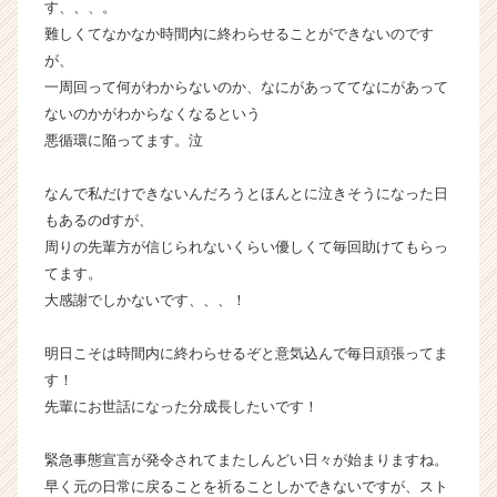
す、、、。
く
難しくてなかなか時間内に終わらせることができないのです
就
が、
活
一周回って何がわからないのか、なにがあっててなにがあって
サ
ないのかがわからなくなるという
イ
ト
悪循環に陥ってます。泣
チ
ア
なんで私だけできないんだろうとほんとに泣きそうになった日
キ
もあるのdすが、
ャ
周りの先輩方が信じられないくらい優しくて毎回助けてもらっ
リ
てます。
ア
大感謝でしかないです、、、！
（C
h
e
明日こそは時間内に終わらせるぞと意気込んで毎日頑張ってま
e
す！
r
先輩にお世話になった分成長したいです！
C
a
緊急事態宣言が発令されてまたしんどい日々が始まりますね。
r
早く元の日常に戻ることを祈ることしかできないですが、スト
e