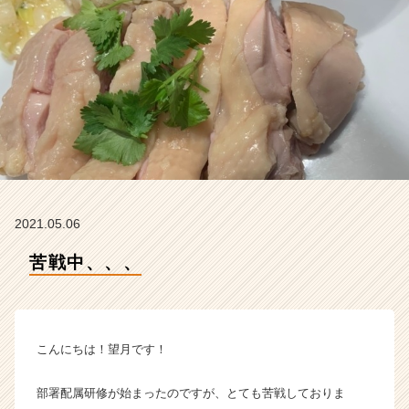
ム
ラ
イ
ン】
|
ベ
ン
チ
ャ
ー・
成
長
2021.05.06
企
業
苦戦中、、、
か
ら
ス
カ
こんにちは！望月です！
ウ
ト
が
部署配属研修が始まったのですが、とても苦戦しておりま
届