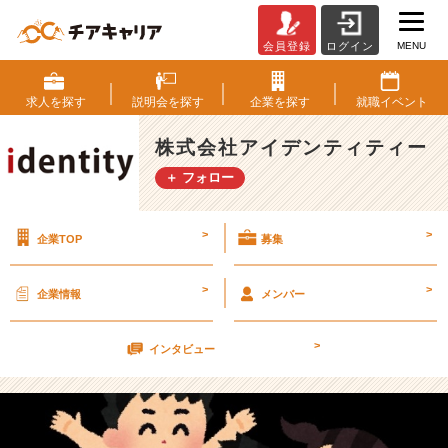
MENU
会員登録
ログイン
今
で
き
求人を
探す
説明会を
探す
企業を
探す
就職
イベント
る
こ
株式会社アイデンティティー
と
＋ フォロー
を！
【株
式
>
>
企業TOP
募集
会
社
ア
>
>
企業情報
メンバー
イ
デ
>
ン
インタビュー
テ
ィ
テ
ィ