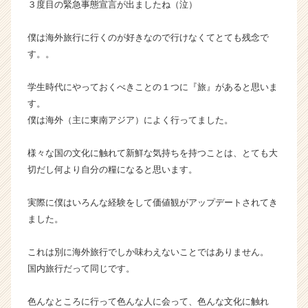
３度目の緊急事態宣言が出ましたね（泣）
ウ
ト
僕は海外旅行に行くのが好きなので行けなくてとても残念で
が
す。。
届
く
就
学生時代にやっておくべきことの１つに『旅』があると思いま
活
す。
サ
僕は海外（主に東南アジア）によく行ってました。
イ
ト
様々な国の文化に触れて新鮮な気持ちを持つことは、とても大
チ
切だし何より自分の糧になると思います。
ア
キ
ャ
実際に僕はいろんな経験をして価値観がアップデートされてき
リ
ました。
ア
（C
これは別に海外旅行でしか味わえないことではありません。
h
国内旅行だって同じです。
e
e
色んなところに行って色んな人に会って、色んな文化に触れ
r