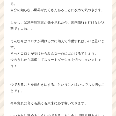
C
る。
a
自分の知らない世界がたくさんあることに改めて気づきます。
r
e
しかし、緊急事態宣言が発令された今、国内旅行も行けない状
e
態ですよね。。
r）
そんな今はコロナが明けるのに備えて準備すればいいと思いま
す。
きっとコロナが明けたらみんな一斉に出かけるでしょう。
今のうちから準備してスタートダッシュを切っちゃいましょ
う！
今できることを前向きにする、ということはいつでも大切なこ
とです。
今を怠れば良くも悪くも未来に必ず響いてきます。
いい方向に進めるように今できることに全力で取り組みましょ