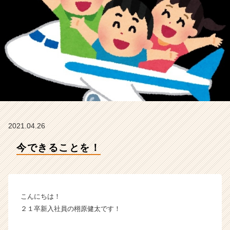
ー
の
タ
イ
ム
ラ
イ
ン】
|
ベ
ン
チ
2021.04.26
ャ
ー・
今できることを！
成
長
企
業
こんにちは！
か
ら
２１卒新入社員の栩原健太です！
ス
カ