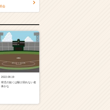
説明会
2022.08.19
球児の如くは駆け回れない老
体かな