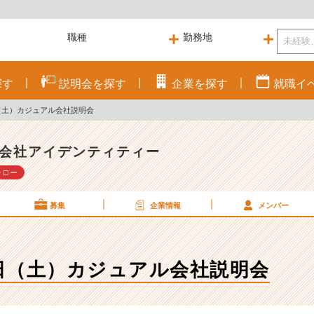
探す
説明会を
探す
企業を
探す
就職
イ
2日（土）カジュアル会社説明会
会社アイデンティティー
ォロー
募集
企業情報
メンバー
月12日（土）カジュアル会社説明会