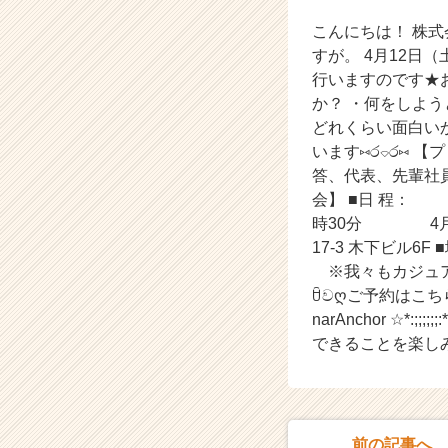
会
こんにちは！ 株式会社
【株
式
すが。 4月12日
会
行いますのです★
社
か？ ・何をしよう
ア
どれくらい面白いか
イ
います⑅ර⌔ර⑅ 
デ
答、代表、先輩社員
ン
会】 ■日 程： 
テ
ィ
時30分 4月26
テ
17-3 木下ビル6F
ィ
※我々もカジュアルなので！ ☆*
ー
ꇳවღご予約はこちらღවꇳවღ
の
narAnchor ☆*:;;;;;
タ
できることを楽しみ
イ
ム
ラ
イ
ン】
前の記事へ