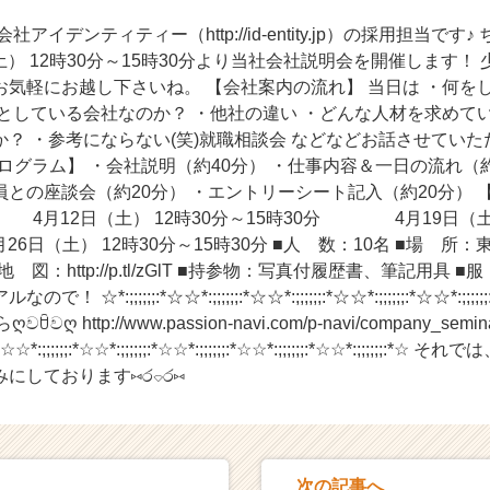
アイデンティティー（http://id-entity.jp）の採用担当で
（土） 12時30分～15時30分より当社会社説明会を開催します！
お気軽にお越し下さいね。 【会社案内の流れ】 当日は ・何を
としている会社なのか？ ・他社の違い ・どんな人材を求めて
？ ・参考にならない(笑)就職相談会 などなどお話させてい
【プログラム】 ・会社説明（約40分） ・仕事内容＆一日の流れ（約
との座談会（約20分） ・エントリーシート記入（約20分） 
4月12日（土） 12時30分～15時30分 4月19日（土） 
日（土） 12時30分～15時30分 ■人 数：10名 ■場 所：
 ■地 図：http://p.tl/zGlT ■持参物：写真付履歴書、筆
:;;;;;;:*☆☆*:;;;;;;:*☆☆*:;;;;;;:*☆☆*:;;;;;;:*☆☆*:;;;;;;:
 http://www.passion-navi.com/p-navi/company_semina
;:*☆☆*:;;;;;;:*☆☆*:;;;;;;:*☆☆*:;;;;;;:*☆☆*:;;;;;;:*☆☆*:;;;;;
にしております⑅ර⌔ර⑅
次の記事へ