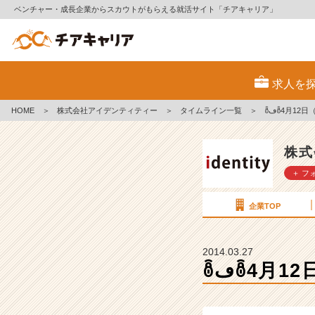
ベンチャー・成長企業からスカウトがもらえる就活サイト「チアキャリア」
ꉨ
ڡ
求人を
ꉨ
4
HOME
＞
株式会社アイデンティティー
＞
タイムライン一覧
＞
ꉨڡꉨ4月1
月
1
2
株式
日
＋ フ
（土）
カ
ジ
企業TOP
ュ
ア
ル
2014.03.27
会
ꉨڡꉨ4
社
説
明