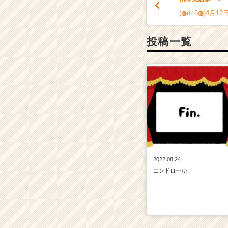
|
ベ
(◍ὅ⍛ὅ◍)4月
ン
チ
投稿一覧
ャ
ー・
成
長
企
業
か
ら
ス
カ
ウ
2022.08.24
ト
エンドロール
が
届
く
就
活
サ