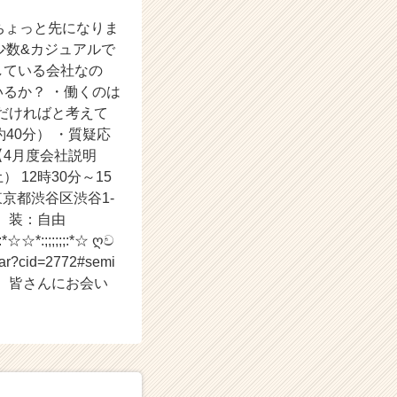
す♪ ちょっと先になりま
 少数&カジュアルで
している会社なの
いるか？ ・働くのは
ただければと考えて
40分） ・質疑応
【4月度会社説明
12時30分～15
東京都渋谷区渋谷1-
記用具 ■服 装：自由
*☆☆*:;;;;;;:*☆ ღව
r?cid=2772#semi
;:*☆ それでは、皆さんにお会い