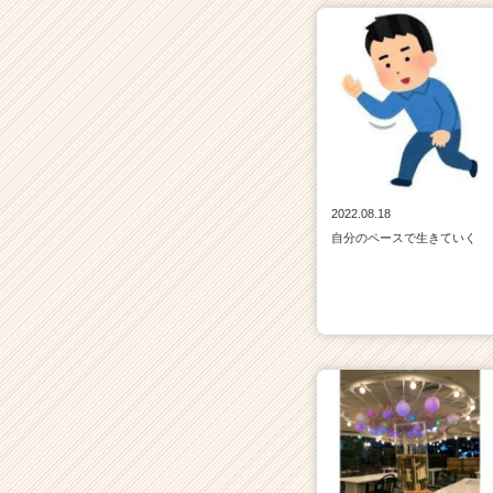
イ
ト
チ
ア
キ
ャ
リ
ア
（C
2022.08.18
h
自分のペースで生きていく
e
e
r
C
a
r
e
e
r）