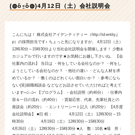
社
(◍ὅ⍛ὅ◍)4月12日（土）会社説明会
ア
イ
デ
ン
テ
こんにちは！ 株式会社アイデンティティー（http://id-entity.j
ィ
p）の採用担当です♪ ちょっと先になりますが。 4月12日（土）
テ
12時30分～15時30分より当社会社説明会を開催します！ 少数&
ィ
カジュアルで行いますのです★お気軽にお越し下さいね。 【会
ー
社案内の流れ】 当日は ・何をしている会社なのか？ ・何をし
の
ようとしている会社なのか？ ・他社の違い ・どんな人材を求
タ
イ
めているか？ ・働くのはどれくらい面白いか？ ・参考になら
ム
ない(笑)就職相談会 などなどお話させていただければと考えて
ラ
います⑅ර⌔ර⑅ 【プログラム】 ・会社説明（約40分） ・仕事内
イ
容＆一日の流れ（約40分） ・質疑応答、代表、先輩社員との
ン】
座談会（約20分） ・エントリーシート記入（約20分） 【4月度
|
会社説明会】 ■日 程： 4月12日（土） 12時30分～15
ベ
時30分 4月19日（土） 12時30分～15時30分
ン
チ
4月26日（土） 12時30分～15時30分 ■人 数：10名 ■場 所：
ャ