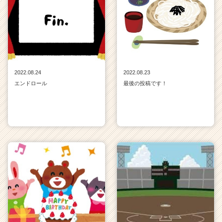
キ
ャ
リ
ア
（C
h
e
2022.08.24
2022.08.23
e
エンドロール
最後の投稿です！
r
C
a
r
e
e
r）