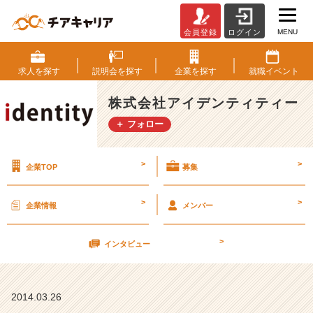
MENU
会員登録
ログイン
(◍
ὅ
⍛
求人を
探す
説明会を
探す
企業を
探す
就職
イベント
ὅ
◍)
株式会社アイデンティティー
4
＋ フォロー
月
1
2
>
>
企業TOP
募集
日
（土）
会
>
>
企業情報
メンバー
社
説
>
明
インタビュー
会
【株
式
2014.03.26
会