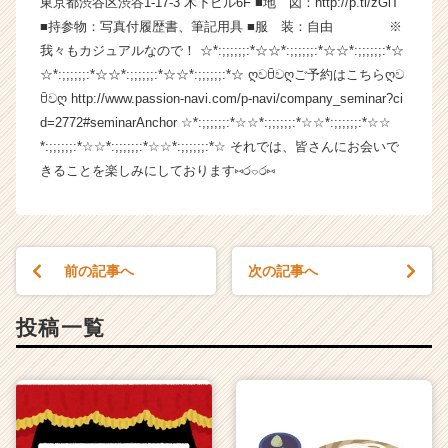
東京都渋谷区渋谷1-17-3 木下ビル6F ■地 図：http://p.tl/zGlT
ー・
■持参物：写真付履歴書、筆記用具 ■服 装：自由 ※
成
我々もカジュアルなので！ ☆*:;;;;;;:*☆☆*:;;;;;;:*☆☆*:;;;;;;:*☆
長
☆*:;;;;;;:*☆☆*:;;;;;;:*☆☆*:;;;;;;:*☆ ღවꇳවღご予約はこちらღව
企
ꇳවღ http://www.passion-navi.com/p-navi/company_seminar?ci
業
d=2772#seminarAnchor ☆*:;;;;;;:*☆☆*:;;;;;;:*☆☆*:;;;;;;:*☆☆
か
ら
*:;;;;;;:*☆☆*:;;;;;;:*☆☆*:;;;;;;:*☆ それでは、皆さんにお会いで
ス
きることを楽しみにしております⑅ර⌔ර⑅
カ
ウ
ト
が
前の記事へ
次の記事へ
届
く
就
投稿一覧
活
サ
イ
ト
チ
ア