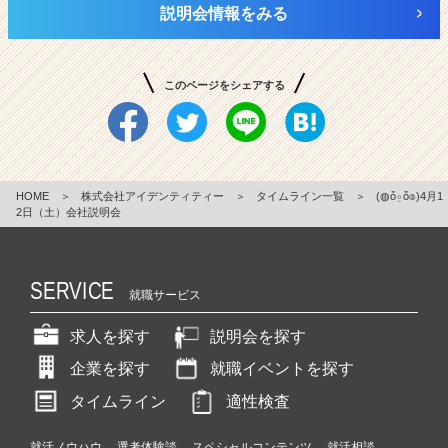
説明会情報をみる
このページをシェアする
HOME
＞
株式会社アイデンティティー
＞
タイムライン一覧
＞
(◍ὅ⍛ὅ◍)4月1
2日（土）会社説明会
SERVICE
就職サービス
求人を探す
説明会を探す
企業を探す
就職イベントを探す
タイムライン
適性検査
就活ノウハウ
選考体験談
スペシャルコンテンツ
就活相談