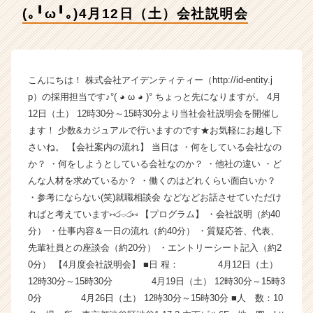
ア
(｡╹ω╹｡)4月12日（土）会社説明会
イ
デ
ン
テ
ィ
こんにちは！ 株式会社アイデンティティー（http://id-entity.j
テ
p）の採用担当です♪°( ◕ ω ◕ )° ちょっと先になりますが。 4月
ィ
12日（土） 12時30分～15時30分より当社会社説明会を開催し
ー
ます！ 少数&カジュアルで行いますのです★お気軽にお越し下
の
さいね。 【会社案内の流れ】 当日は ・何をしている会社なの
タ
か？ ・何をしようとしている会社なのか？ ・他社の違い ・ど
イ
ム
んな人材を求めているか？ ・働くのはどれくらい面白いか？
ラ
・参考にならない(笑)就職相談会 などなどお話させていただけ
イ
ればと考えています⑅ර⌔ර⑅ 【プログラム】 ・会社説明（約40
ン】
分） ・仕事内容＆一日の流れ（約40分） ・質疑応答、代表、
|
先輩社員との座談会（約20分） ・エントリーシート記入（約2
ベ
0分） 【4月度会社説明会】 ■日 程： 4月12日（土）
ン
12時30分～15時30分 4月19日（土） 12時30分～15時3
チ
ャ
0分 4月26日（土） 12時30分～15時30分 ■人 数：10
ー・