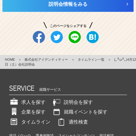
説明会情報をみる
このページをシェアする
HOME
＞
株式会社アイデンティティー
＞
タイムライン一覧
＞
(｡╹ω╹｡)4月12
日（土）会社説明会
SERVICE
就職サービス
求人を探す
説明会を探す
企業を探す
就職イベントを探す
タイムライン
適性検査
就活ノウハウ
選考体験談
スペシャルコンテンツ
就活相談