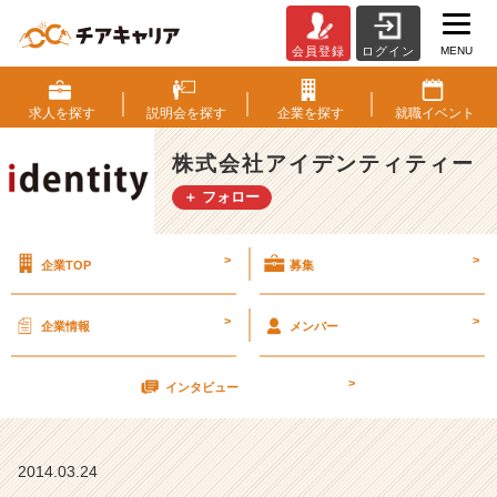
MENU
会員登録
ログイン
(｡
╹
ω
求人を
探す
説明会を
探す
企業を
探す
就職
イベント
╹｡)
4
株式会社アイデンティティー
月
＋ フォロー
1
2
日
>
>
企業TOP
募集
（土）
会
社
>
>
企業情報
メンバー
説
明
>
会
インタビュー
【株
式
会
2014.03.24
社