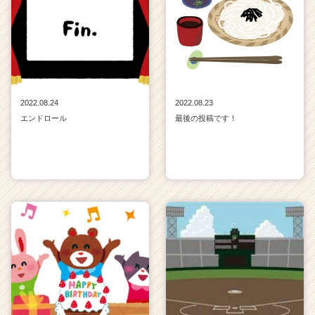
ャ
リ
ア
（C
h
e
e
2022.08.24
2022.08.23
r
エンドロール
最後の投稿です！
C
a
r
e
e
r）