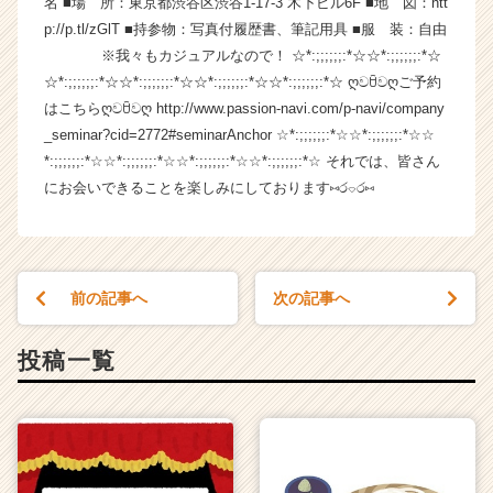
名 ■場 所：東京都渋谷区渋谷1-17-3 木下ビル6F ■地 図：htt
成
p://p.tl/zGlT ■持参物：写真付履歴書、筆記用具 ■服 装：自由
長
※我々もカジュアルなので！ ☆*:;;;;;;:*☆☆*:;;;;;;:*☆
企
☆*:;;;;;;:*☆☆*:;;;;;;:*☆☆*:;;;;;;:*☆☆*:;;;;;;:*☆ ღවꇳවღご予約
業
はこちらღවꇳවღ http://www.passion-navi.com/p-navi/company
か
_seminar?cid=2772#seminarAnchor ☆*:;;;;;;:*☆☆*:;;;;;;:*☆☆
ら
ス
*:;;;;;;:*☆☆*:;;;;;;:*☆☆*:;;;;;;:*☆☆*:;;;;;;:*☆ それでは、皆さん
カ
にお会いできることを楽しみにしております⑅ර⌔ර⑅
ウ
ト
が
届
前の記事へ
次の記事へ
く
就
活
投稿一覧
サ
イ
ト
チ
ア
キ