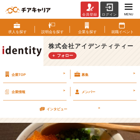
MENU
会員登録
ログイン
あ
と
1
求人を
探す
説明会を
探す
企業を
探す
就職
イベント
週
間
株式会社アイデンティティー
と
＋ フォロー
ち
ょ
っ
>
>
企業TOP
募集
と！
【株
式
>
>
企業情報
メンバー
会
社
>
ア
インタビュー
イ
デ
ン
テ