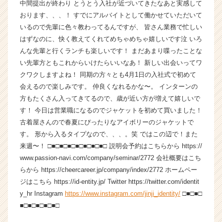
中間提出が終わり とうとう入社が近づいてきたなあと実感して
ら
おります、、、！ すでにアルバイトとして働かせていただいて
ス
いるので先輩に色々教わってるんですが、 皆さん業務で忙しい
カ
はずなのに、快く教えてくれてめちゃめちゃ嬉しいです泣 いろ
ウ
んな先輩と行くランチも楽しいです！ まだあまり喋ったことな
ト
が
い先輩方ともこれからいけたらいいなあ！ 新しい出会いってワ
届
クワクしますよね！ 同期の方々とも4月1日の入社式で初めて
く
会えるので楽しみです。 仲良くなれるかな〜。 インターンの
就
方もたくさん入ってきてるので、歳が近い方が増えて嬉しいで
活
す！ 今日は営業職になるのでジャケットを初めて買いました！
サ
古着屋さんので春夏にぴったりなアイボリーのジャケットで
イ
す。 形から入るタイプなので、、、。笑 ではこの辺で！また
ト
チ
来週〜！ □■□■□■□■□■□■□■□ 説明会予約はこちらから https://
ア
www.passion-navi.com/company/seminar/2772 会社概要はこち
キ
らから https://cheercareer.jp/company/index/2772 ホームペー
ャ
ジはこちら https://id-entity.jp/ Twitter https://twitter.com/identit
リ
y_hr Instagram
https://www.instagram.com/jinji_identity/
□■□■□
ア
■□■□■□■□■□
（C
h