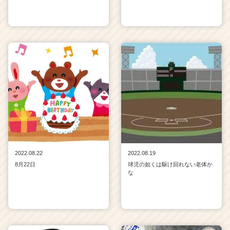
2022.08.22
2022.08.19
8月22日
球児の如くは駆け回れない老体か
な