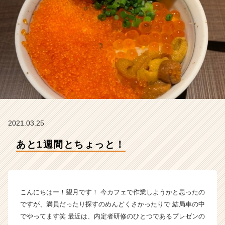
ィ
テ
ィ
ー
の
タ
イ
ム
ラ
イ
ン】
|
2021.03.25
ベ
ン
あと1週間とちょっと！
チ
ャ
ー・
成
こんにちはー！望月です！ 今カフェで作業しようかと思ったの
長
企
ですが、満員だったり探すのめんどくさかったりで 結局車の中
業
でやってます笑 最近は、内定者研修のひとつであるプレゼンの
か